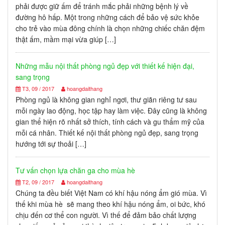
phải được giữ ấm để tránh mắc phải những bệnh lý về
đường hô hấp. Một trong những cách để bảo vệ sức khỏe
cho trẻ vào mùa đông chính là chọn những chiếc chăn đệm
thật ấm, mầm mại vừa giúp […]
Những mẫu nội thất phòng ngủ đẹp với thiết kế hiện đại,
sang trọng
T3, 09 / 2017
hoangdaithang
Phòng ngủ là không gian nghỉ ngơi, thư giãn riêng tư sau
mỗi ngày lao động, học tập hay làm việc. Đây cũng là không
gian thể hiện rõ nhất sở thích, tính cách và gu thẩm mỹ của
mỗi cá nhân. Thiết kế nội thất phòng ngủ đẹp, sang trọng
hướng tới sự thoải […]
Tư vấn chọn lựa chăn ga cho mùa hè
T2, 09 / 2017
hoangdaithang
Chúng ta đều biết Việt Nam có khí hậu nóng ẩm gió mùa. Vì
thế khi mùa hè sẽ mang theo khí hậu nóng ẩm, oi bức, khó
chịu đến cơ thể con người. Vì thế để đảm bảo chất lượng