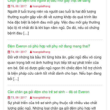
Chọn gối đệm cho người bị đau mỏi gáy thật dễ dàng
T6, 09 / 2017
hoangdaithang
Người ở tuổi trung niên và người cao tuổi là hai đối tượng
thường xuyên gặp vấn đề về xương khớp do quá trình lão
hóa đặc biệt là bệnh đau mỏi gáy. Việc đau mỏi gáy thường
bộc lộ rõ nhất đó là khi bạn nằm ngủ. Do đó, nếu có chứng
bệnh đau […]
Đệm Everon có phù hợp với phụ nữ đang mang thai?
T4, 09 / 2017
hoangdaithang
Đối với những bà bầu thì từng bữa ăn, giấc ngủ đều vô cùng
quan trọng bởi nó ảnh hưởng trực tiếp tới sự phát triển của
em bé. Để có được giấc ngủ ngon thì chiếc đệm hỗ trợ chính
là biện pháp cứu cánh tốt nhất dành cho bạn. Nếu bạn đang
bối […]
Cần chăn ga gối đệm cho trẻ sơ sinh – đã có Everon
T3, 09 / 2017
hoangdaithang
Sự phát triển của trẻ sơ sinh phụ thuộc rất nhiều vào chất
lượng giấc ngủ. Những loại chăn ga gối đệm phù hợp với