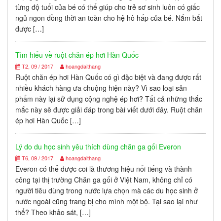
từng độ tuổi của bé có thể giúp cho trẻ sơ sinh luôn có giấc
ngủ ngon đồng thời an toàn cho hệ hô hấp của bé. Nắm bắt
được […]
Tìm hiểu về ruột chăn ép hơi Hàn Quốc
T2, 09 / 2017
hoangdaithang
Ruột chăn ép hơi Hàn Quốc có gì đặc biệt và đang được rất
nhiều khách hàng ưa chuộng hiện này? Vì sao loại sản
phẩm này lại sử dụng cộng nghệ ép hơi? Tất cả những thắc
mắc này sẽ được giải đáp trong bài viết dưới đây. Ruột chăn
ép hơi Hàn Quốc […]
Lý do du học sinh yêu thích dùng chăn ga gối Everon
T6, 09 / 2017
hoangdaithang
Everon có thể được coi là thương hiệu nổi tiếng và thành
công tại thị trường Chăn ga gối ở Việt Nam, không chỉ có
người tiêu dùng trong nước lựa chọn mà các du học sinh ở
nước ngoài cũng trang bị cho mình một bộ. Tại sao lại như
thể? Theo khảo sát, […]