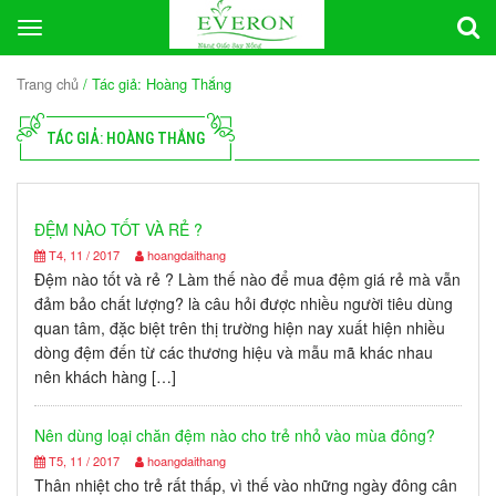
Toggle
navigation
Trang chủ
/ Tác giả: Hoàng Thắng
TÁC GIẢ: HOÀNG THẮNG
ĐỆM NÀO TỐT VÀ RẺ ?
T4, 11 / 2017
hoangdaithang
Đệm nào tốt và rẻ ? Làm thế nào để mua đệm giá rẻ mà vẫn
đảm bảo chất lượng? là câu hỏi được nhiều người tiêu dùng
quan tâm, đặc biệt trên thị trường hiện nay xuất hiện nhiều
dòng đệm đến từ các thương hiệu và mẫu mã khác nhau
nên khách hàng […]
Nên dùng loại chăn đệm nào cho trẻ nhỏ vào mùa đông?
T5, 11 / 2017
hoangdaithang
Thân nhiệt cho trẻ rất thấp, vì thế vào những ngày đông cân