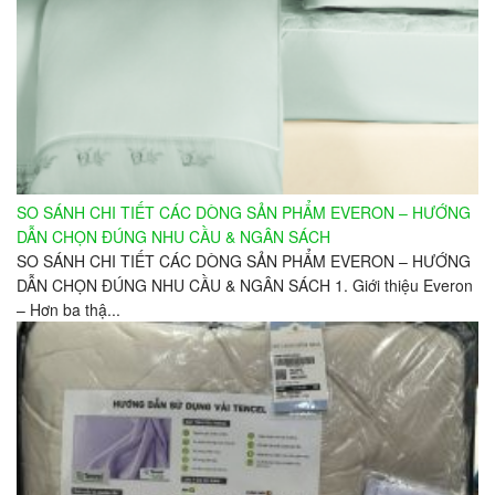
SO SÁNH CHI TIẾT CÁC DÒNG SẢN PHẨM EVERON – HƯỚNG
DẪN CHỌN ĐÚNG NHU CẦU & NGÂN SÁCH
SO SÁNH CHI TIẾT CÁC DÒNG SẢN PHẨM EVERON – HƯỚNG
DẪN CHỌN ĐÚNG NHU CẦU & NGÂN SÁCH 1. Giới thiệu Everon
– Hơn ba thậ...