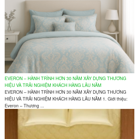
EVERON – HÀNH TRÌNH HƠN 30 NĂM XÂY DỰNG THƯƠNG
HIỆU VÀ TRẢI NGHIỆM KHÁCH HÀNG LÂU NĂM
EVERON – HÀNH TRÌNH HƠN 30 NĂM XÂY DỰNG THƯƠNG
HIỆU VÀ TRẢI NGHIỆM KHÁCH HÀNG LÂU NĂM 1. Giới thiệu:
Everon – Thương ...