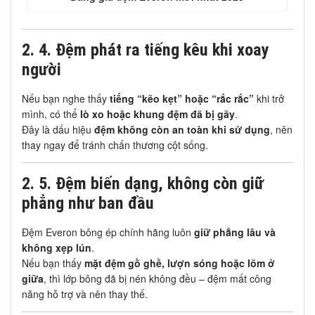
2. 4. Đệm phát ra tiếng kêu khi xoay
người
Nếu bạn nghe thấy
tiếng “kẽo kẹt” hoặc “rắc rắc”
khi trở
mình, có thể
lò xo hoặc khung đệm đã bị gãy
.
Đây là dấu hiệu
đệm không còn an toàn khi sử dụng
, nên
thay ngay để tránh chấn thương cột sống.
2.
5. Đệm biến dạng, không còn giữ
phẳng như ban đầu
Đệm Everon bông ép chính hãng luôn
giữ phẳng lâu và
không xẹp lún
.
Nếu bạn thấy
mặt đệm gồ ghề, lượn sóng hoặc lõm ở
giữa
, thì lớp bông đã bị nén không đều – đệm mất công
năng hỗ trợ và nên thay thế.