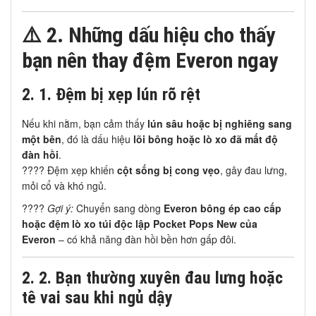
⚠️
2. Những dấu hiệu cho thấy
bạn nên thay đệm Everon ngay
2.
1. Đệm bị xẹp lún rõ rệt
Nếu khi nằm, bạn cảm thấy
lún sâu hoặc bị nghiêng sang
một bên
, đó là dấu hiệu
lõi bông hoặc lò xo đã mất độ
đàn hồi
.
???? Đệm xẹp khiến
cột sống bị cong vẹo
, gây đau lưng,
mỏi cổ và khó ngủ.
????
Gợi ý:
Chuyển sang dòng
Everon bông ép cao cấp
hoặc đệm lò xo túi độc lập Pocket Pops New của
Everon
– có khả năng đàn hồi bền hơn gấp đôi.
2.
2. Bạn thường xuyên đau lưng hoặc
tê vai sau khi ngủ dậy