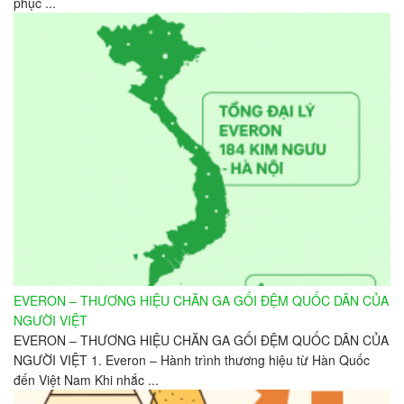
phục ...
EVERON – THƯƠNG HIỆU CHĂN GA GỐI ĐỆM QUỐC DÂN CỦA
NGƯỜI VIỆT
EVERON – THƯƠNG HIỆU CHĂN GA GỐI ĐỆM QUỐC DÂN CỦA
NGƯỜI VIỆT 1. Everon – Hành trình thương hiệu từ Hàn Quốc
đến Việt Nam Khi nhắc ...