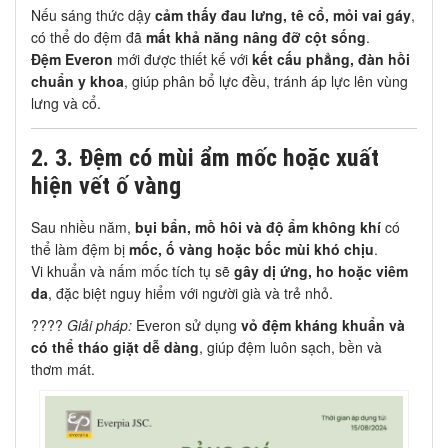
Nếu sáng thức dậy
cảm thấy đau lưng, tê cổ, mỏi vai gáy
,
có thể do đệm đã
mất khả năng nâng đỡ cột sống
.
Đệm Everon
mới được thiết kế với
kết cấu phẳng, đàn hồi
chuẩn y khoa
, giúp phân bổ lực đều, tránh áp lực lên vùng
lưng và cổ.
2.
3. Đệm có mùi ẩm mốc hoặc xuất
hiện vết ố vàng
Sau nhiều năm,
bụi bẩn, mồ hôi và độ ẩm không khí
có
thể làm đệm bị
mốc, ố vàng hoặc bốc mùi khó chịu
.
Vi khuẩn và nấm mốc tích tụ sẽ
gây dị ứng, ho hoặc viêm
da
, đặc biệt nguy hiểm với người già và trẻ nhỏ.
????
Giải pháp:
Everon sử dụng
vỏ đệm kháng khuẩn và
có thể tháo giặt dễ dàng
, giúp đệm luôn sạch, bền và
thơm mát.