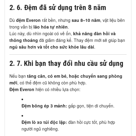
2.
6. Đệm đã sử dụng trên 8 năm
Dù
đệm Everon
rất bền, nhưng
sau 8–10 năm
, vật liệu bên
trong vẫn bị
lão hóa tự nhiên
.
Lúc này, dù nhìn ngoài có vẻ ổn,
khả năng đàn hồi và
thông thoáng
đã giảm đáng kể. Thay đệm mới sẽ giúp bạn
ngủ sâu hơn và tốt cho sức khỏe lâu dài
.
2.
7. Khi bạn thay đổi nhu cầu sử dụng
Nếu bạn
tăng cân, có em bé, hoặc chuyển sang phòng
mới
, có thể đệm cũ không còn phù hợp.
Đệm Everon
hiện có nhiều lựa chọn:
Đệm bông ép 3 mảnh:
gấp gọn, tiện di chuyển.
Đệm lò xo túi độc lập:
đàn hồi cực tốt, phù hợp
người ngủ nghiêng.