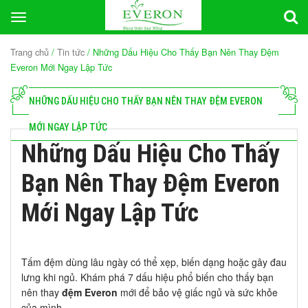
Toggle
navigation
Trang chủ
/
Tin tức
/ Những Dấu Hiệu Cho Thấy Bạn Nên Thay Đệm
Everon Mới Ngay Lập Tức
NHỮNG DẤU HIỆU CHO THẤY BẠN NÊN THAY ĐỆM EVERON
MỚI NGAY LẬP TỨC
Những Dấu Hiệu Cho Thấy
Bạn Nên Thay Đệm Everon
Mới Ngay Lập Tức
Tấm đệm dùng lâu ngày có thể xẹp, biến dạng hoặc gây đau
lưng khi ngủ. Khám phá 7 dấu hiệu phổ biến cho thấy bạn
nên thay
đệm Everon
mới để bảo vệ giấc ngủ và sức khỏe
của mình.