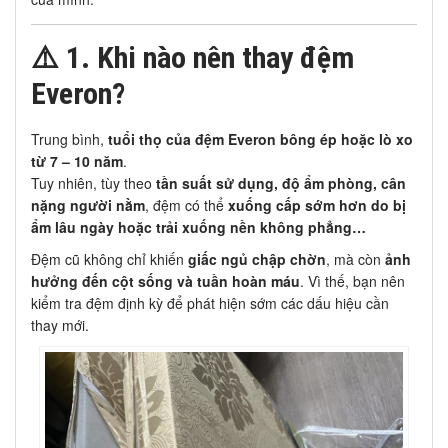
⚠️
1. Khi nào nên thay đệm
Everon?
Trung bình,
tuổi thọ của đệm Everon bông ép hoặc lò xo
từ 7 – 10 năm
.
Tuy nhiên, tùy theo
tần suất sử dụng, độ ẩm phòng, cân
nặng người nằm
, đệm có thể
xuống cấp sớm hơn do bị
ẩm lâu ngày hoặc trải xuống nền không phẳng…
Đệm cũ không chỉ khiến
giấc ngủ chập chờn
, mà còn
ảnh
hưởng đến cột sống và tuần hoàn máu
. Vì thế, bạn nên
kiểm tra đệm định kỳ để phát hiện sớm các dấu hiệu cần
thay mới.