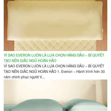
VÌ SAO EVERON LUÔN LÀ LỰA CHỌN HÀNG ĐẦU – BÍ QUYẾT
TẠO NÊN GIẤC NGỦ HOÀN HẢO
VÌ SAO EVERON LUÔN LÀ LỰA CHỌN HÀNG ĐẦU – BÍ QUYẾT
TẠO NÊN GIẤC NGỦ HOÀN HẢO 1. Everon – Hành trình hơn 30
năm chinh phục người V...