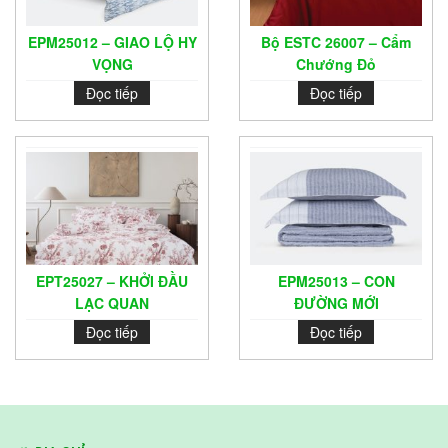
EPM25012 – GIAO LỘ HY
Bộ ESTC 26007 – Cẩm
VỌNG
Chướng Đỏ
Đọc tiếp
Đọc tiếp
EPT25027 – KHỞI ĐẦU
EPM25013 – CON
LẠC QUAN
ĐƯỜNG MỚI
Đọc tiếp
Đọc tiếp