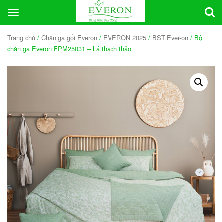
Toggle
navigation
Trang chủ
/
Chăn ga gối Everon
/
EVERON 2025
/
BST Ever-on
/ Bộ
chăn ga Everon EPM25031 – Lá thạch thảo