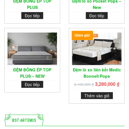
ĐỆM BÔNG ÉP TOP
Đệm lò xo Pocket Pops –
PLUS
New
Đọc tiếp
Đọc tiếp
Giảm giá!
ĐỆM BÔNG ÉP TOP
Đệm lò xo liên kết Medic
PLUS – NEW
Bonnell Pops
3,280,000
₫
Đọc tiếp
4,100,000
₫
Thêm vào giỏ
BST ARTEMIS