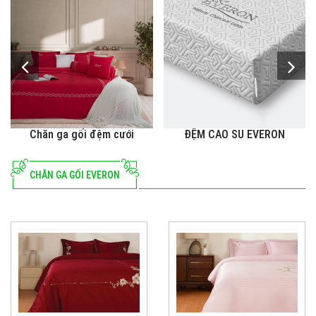
Chăn ga gối đệm cưới
ĐỆM CAO SU EVERON
CHĂN GA GỐI EVERON