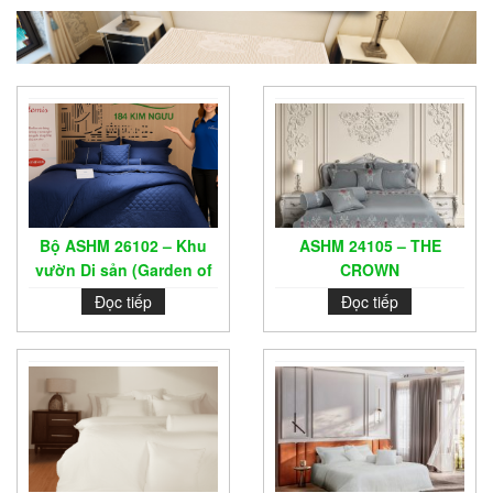
Bộ ASHM 26102 – Khu
ASHM 24105 – THE
vườn Di sản (Garden of
CROWN
Heritage)
Đọc tiếp
Đọc tiếp