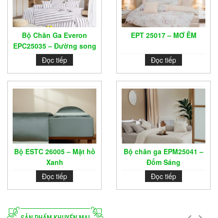
Bộ Chăn Ga Everon
EPT 25017 – MƠ ÊM
EPC25035 – Đường song
song
Đọc tiếp
Đọc tiếp
Bộ ESTC 26005 – Mặt hồ
Bộ chăn ga EPM25041 –
Xanh
Đốm Sáng
Đọc tiếp
Đọc tiếp