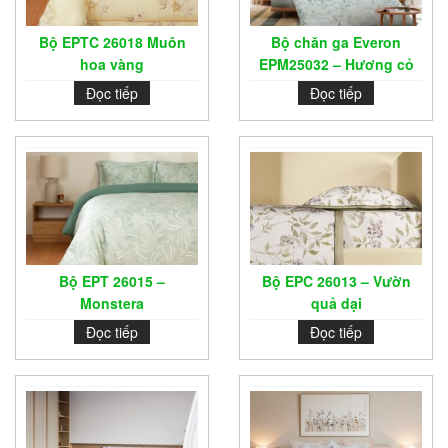
Bộ EPTC 26018 Muôn
Bộ chăn ga Everon
hoa vàng
EPM25032 – Hương cỏ
cây
Đọc tiếp
Đọc tiếp
Bộ EPT 26015 –
Bộ EPC 26013 – Vườn
Monstera
quả dại
Đọc tiếp
Đọc tiếp