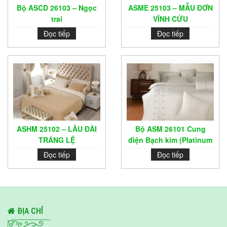
Bộ ASCD 26103 – Ngọc
ASME 25103 – MẪU ĐƠN
trai
VĨNH CỬU
Đọc tiếp
Đọc tiếp
ASHM 25102 – LÂU ĐÀI
Bộ ASM 26101 Cung
TRÁNG LỆ
điện Bạch kim (Platinum
Palace)
Đọc tiếp
Đọc tiếp
ĐỊA CHỈ