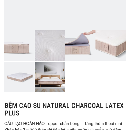
ĐỆM CAO SU NATURAL CHARCOAL LATEX
PLUS
CẤU TẠO HOÀN HẢO Topper chần bông – Tăng thêm thoải mái
Khóa kéo Zip 360 tháo rời tiện lợi, ngăn ngừa vi khuẩn, giữ đệm