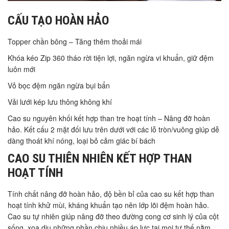
CẤU TẠO HOÀN HẢO
Topper chần bông – Tăng thêm thoải mái
Khóa kéo Zip 360 tháo rời tiện lợi, ngăn ngừa vi khuẩn, giữ đệm
luôn mới
Vỏ bọc đệm ngăn ngừa bụi bẩn
Vải lưới kép lưu thông không khí
Cao su nguyên khối kết hợp than tre hoạt tính – Nâng đỡ hoàn
hảo. Kết cấu 2 mặt đối lưu trên dưới với các lỗ tròn/vuông giúp dễ
dàng thoát khí nóng, loại bỏ cảm giác bí bách
CAO SU THIÊN NHIÊN KẾT HỢP THAN
HOẠT TÍNH
Tính chất nâng đỡ hoàn hảo, độ bền bỉ của cao su kết hợp than
hoạt tính khử mùi, kháng khuẩn tạo nên lớp lõi đệm hoàn hảo.
Cao su tự nhiên giúp nâng đỡ theo đường cong cơ sinh lý của cột
sống, xoa dịu những phần chịu nhiều áp lực tại mọi tư thế nằm.