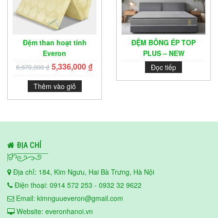
Đệm than hoạt tính
ĐỆM BÔNG ÉP TOP
Everon
PLUS – NEW
5,336,000
₫
6,670,000
₫
Đọc tiếp
Thêm vào giỏ
ĐỊA CHỈ
Địa chỉ: 184, Kim Ngưu, Hai Bà Trưng, Hà Nội
Điện thoại: 0914 572 253 - 0932 32 9622
Email: kimnguueveron@gmail.com
Website: everonhanoi.vn