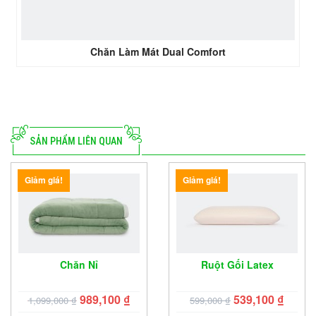
Chăn Làm Mát Dual Comfort
SẢN PHẨM LIÊN QUAN
Giảm giá!
Giảm giá!
Chăn Nỉ
Ruột Gối Latex
989,100
₫
539,100
₫
1,099,000
₫
599,000
₫