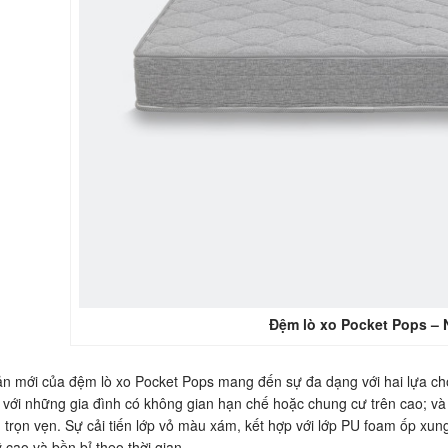
Đệm lò xo Pocket Pops –
n mới của đệm lò xo Pocket Pops mang đến sự đa dạng với hai lựa chọn:
với những gia đình có không gian hạn chế hoặc chung cư trên cao; và 
 trọn vẹn. Sự cải tiến lớp vỏ màu xám, kết hợp với lớp PU foam ốp xun
cao và bền bỉ theo thời gian.