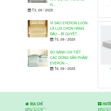
H...
T3, 09 / 2025
VÌ SAO EVERON LUÔN
LÀ LỰA CHỌN HÀNG
ĐẦU – BÍ QUYẾT...
T5, 09 / 2025
SO SÁNH CHI TIẾT
CÁC DÒNG SẢN PHẨM
EVERON –...
T6, 09 / 2025
ĐỊA CHỈ
HƯỚN