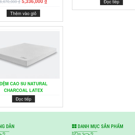
5,336,000
₫
6,670,000
₫
Đọc tiếp
Thêm vào giỏ
ĐỆM CAO SU NATURAL
CHARCOAL LATEX
Đọc tiếp
G DẪN
DANH MỤC SẢN PHẨM