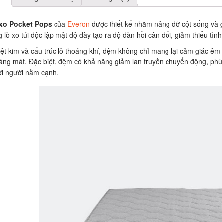
xo Pocket Pops
của
Everon
được thiết kế nhằm nâng đỡ cột sống và 
 lò xo túi độc lập mật độ dày tạo ra độ đàn hồi cân đối, giảm thiểu tìn
dệt kim và cấu trúc lỗ thoáng khí, đệm không chỉ mang lại cảm giác êm 
áng mát. Đặc biệt, đệm có khả năng giảm lan truyền chuyển động, phù
ới người nằm cạnh.