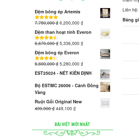
Liên hệ
Đệm bông ép Artemis
Bảng gi
7,750,000
₫
6,200,000
₫
5.00
trên 5
Đệm than hoạt tính Everon
6,670,000
₫
5,336,000
₫
4.40
trên 5
Đệm bông ép Everon
6,600,000
₫
5,280,000
₫
4.33
trên 5
EST25024 - NÉT KIÊN ĐỊNH
Bộ ESTMC 26006 - Cánh Đồng
Vàng
Ruột Gối Original New
499,000
₫
449,100
₫
BÀI VIẾT MỚI NHẤT