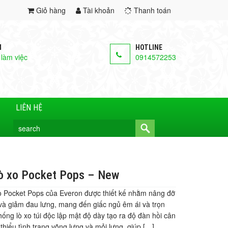
Giỏ hàng
Tài khoản
Thanh toán
M
HOTLINE
 làm việc
0914572253
LIÊN HỆ
ò xo Pocket Pops – New
o Pocket Pops của Everon được thiết kế nhằm nâng đỡ
và giảm đau lưng, mang đến giấc ngủ êm ái và trọn
hống lò xo túi độc lập mật độ dày tạo ra độ đàn hồi cân
 thiểu tình trạng võng lưng và mỏi lưng, giúp […]