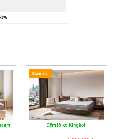
 New
Giảm giá!
Dream
Đệm lò xo Kingkoil