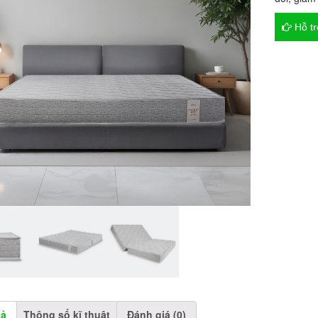
Hỗ t
tả
Thông số kĩ thuật
Đánh giá (0)