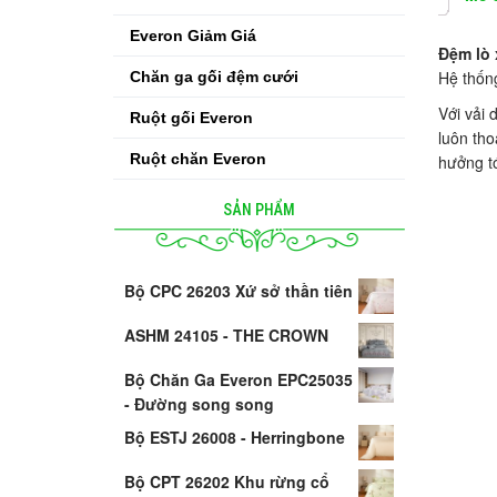
Everon Giảm Giá
Đệm lò 
Hệ thống
Chăn ga gối đệm cưới
Với vải 
Ruột gối Everon
luôn tho
Ruột chăn Everon
hưởng t
SẢN PHẨM
Bộ CPC 26203 Xứ sở thần tiên
ASHM 24105 - THE CROWN
Bộ Chăn Ga Everon EPC25035
- Đường song song
Bộ ESTJ 26008 - Herringbone
Bộ CPT 26202 Khu rừng cổ