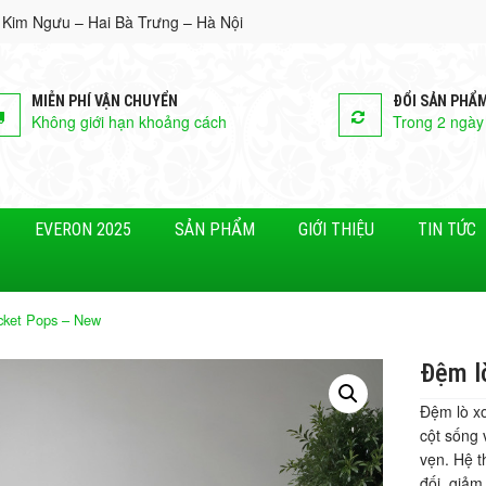
 Kim Ngưu – Hai Bà Trưng – Hà Nội
MIỄN PHÍ VẬN CHUYỂN
ĐỔI SẢN PHẨ
Không giới hạn khoảng cách
Trong 2 ngày
EVERON 2025
SẢN PHẨM
GIỚI THIỆU
TIN TỨC
cket Pops – New
Đệm l
Đệm lò x
cột sống 
vẹn. Hệ t
đối, giảm