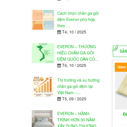
Cách chọn chăn ga gối
đệm Everon phù hợp
theo ...
T4, 10 / 2025
EVERON – THƯƠNG
SẢN
HIỆU CHĂN GA GỐI
ĐỆM QUỐC DÂN CỦ...
T6, 10 / 2025
Giảm 
Thị trường và xu hướng
chăn ga gối đệm tại
Việt Nam –...
T5, 09 / 2025
EVERON – HÀNH
Đ
TRÌNH HƠN 30 NĂM
XÂY DỰNG THƯƠNG