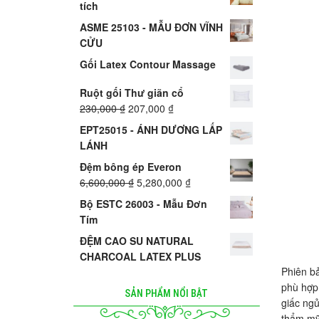
tích
ASME 25103 - MẪU ĐƠN VĨNH
CỬU
Gối Latex Contour Massage
Ruột gối Thư giãn cổ
230,000
₫
207,000
₫
EPT25015 - ÁNH DƯƠNG LẤP
LÁNH
Đệm bông ép Everon
6,600,000
₫
5,280,000
₫
Bộ ESTC 26003 - Mẫu Đơn
Tím
ĐỆM CAO SU NATURAL
CHARCOAL LATEX PLUS
Phiên bả
phù hợp 
SẢN PHẨM NỔI BẬT
giấc ngủ
thẩm mỹ 