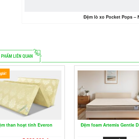
Đệm lò xo Pocket Pops –
 PHẨM LIÊN QUAN
giá!
ệm than hoạt tính Everon
Đệm foam Artemis Gentle 