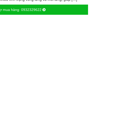
rợ mua hàng:
0932329622