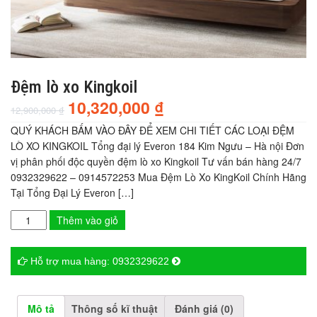
Đệm lò xo Kingkoil
10,320,000
₫
12,900,000
₫
QUÝ KHÁCH BẤM VÀO ĐÂY ĐỂ XEM CHI TIẾT CÁC LOẠI ĐỆM
LÒ XO KINGKOIL Tổng đại lý Everon 184 Kim Ngưu – Hà nội Đơn
vị phân phối độc quyền đệm lò xo Kingkoil Tư vấn bán hàng 24/7
0932329622 – 0914572253 Mua Đệm Lò Xo KingKoil Chính Hãng
Tại Tổng Đại Lý Everon […]
Thêm vào giỏ
Hỗ trợ mua hàng:
0932329622
Mô tả
Thông số kĩ thuật
Đánh giá (0)