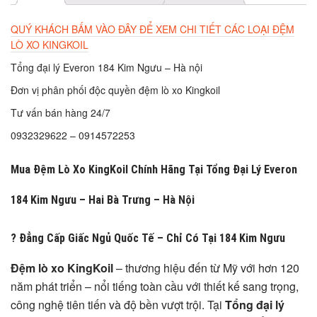
QUÝ KHÁCH BẤM VÀO ĐÂY ĐỂ XEM CHI TIẾT CÁC LOẠI ĐỆM
LÒ XO KINGKOIL
Tổng đại lý Everon 184 Kim Ngưu – Hà nội
Đơn vị phân phối độc quyền đệm lò xo Kingkoil
Tư vấn bán hàng 24/7
0932329622 – 0914572253
Mua Đệm Lò Xo KingKoil Chính Hãng Tại Tổng Đại Lý Everon
184 Kim Ngưu – Hai Bà Trưng – Hà Nội
?️ Đẳng Cấp Giấc Ngủ Quốc Tế – Chỉ Có Tại 184 Kim Ngưu
Đệm lò xo KingKoil
– thương hiệu đến từ Mỹ với hơn 120
năm phát triển – nổi tiếng toàn cầu với thiết kế sang trọng,
công nghệ tiên tiến và độ bền vượt trội. Tại
Tổng đại lý