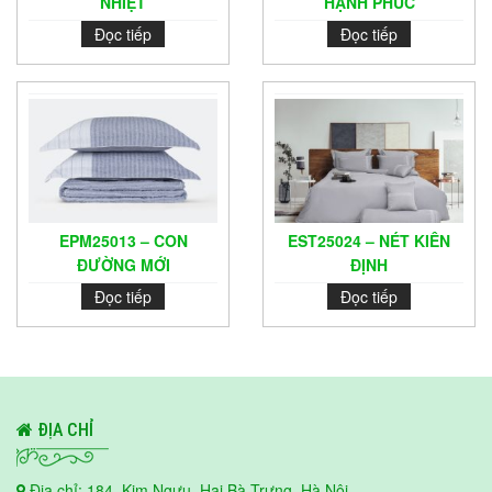
NHIỆT
HẠNH PHÚC
Đọc tiếp
Đọc tiếp
EPM25013 – CON
EST25024 – NÉT KIÊN
ĐƯỜNG MỚI
ĐỊNH
Đọc tiếp
Đọc tiếp
ĐỊA CHỈ
Địa chỉ: 184, Kim Ngưu, Hai Bà Trưng, Hà Nội