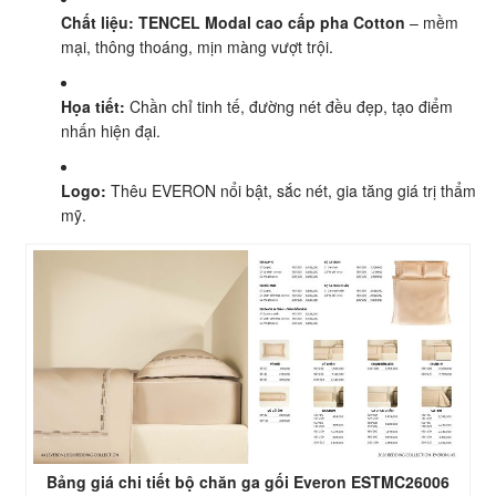
Chất liệu: TENCEL
Modal cao cấp pha Cotton
– mềm
mại, thông thoáng, mịn màng vượt trội.
Họa tiết:
Chần chỉ tinh tế, đường nét đều đẹp, tạo điểm
nhấn hiện đại.
Logo:
Thêu EVERON nổi bật, sắc nét, gia tăng giá trị thẩm
mỹ.
Bảng giá chi tiết bộ chăn ga gối Everon ESTMC26006