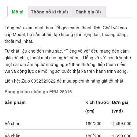
Mô tả
Thông số kĩ thuật
Đánh giá (0)
Tông mầu xám nhạt, họa tiết góc cạnh, thanh lịch. Chất vải cao
cấp Modal, bộ sản phẩm tạo không gian rộng lớn, thoáng đãng,
thoải mái nhất.
Từ chất liệu cho đến màu sắc, “Tiếng vỗ về” đều mang đến cảm
giác dễ chịu, thoải mái cho người nằm. “Tiếng vỗ về” còn tựa như
một cái ôm ấm áp từ những người thân thương, tiếp thêm niềm
vui và động lực để mỗi người bước thật xa trên hành trình sống.
Liên hệ: Zalo 0932329622 để mua sp chính hãng giá tốt nhất
Bảng giá bộ chăn ga EPM 25016
Sản phẩm
Kích thước
Đơn giá
(cm)
(vnđ)
Vỏ chăn
160*200
1.499.000
Vỏ chăn
180*200
1.699.000