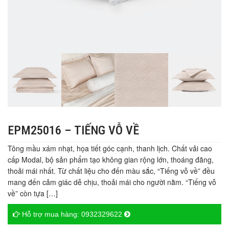
EPM25016 – TIẾNG VỖ VỀ
Tông mầu xám nhạt, họa tiết góc cạnh, thanh lịch. Chất vải cao
cấp Modal, bộ sản phẩm tạo không gian rộng lớn, thoáng đãng,
thoải mái nhất. Từ chất liệu cho đến màu sắc, “Tiếng vỗ về” đều
mang đến cảm giác dễ chịu, thoải mái cho người nằm. “Tiếng vỗ
về” còn tựa […]
Hỗ trợ mua hàng:
0932329622