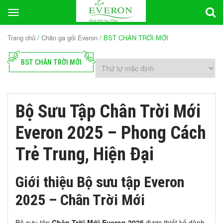
Toggle
navigation
Trang chủ
/
Chăn ga gối Everon
/ BST CHÂN TRỜI MỚI
BST CHÂN TRỜI MỚI
Bộ Sưu Tập Chân Trời Mới
Everon 2025 – Phong Cách
Trẻ Trung, Hiện Đại
Giới thiệu Bộ sưu tập Everon
2025 – Chân Trời Mới
Bộ sưu tập
Chân Trời Mới Everon 2025
được thiết kế dành