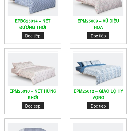
EPBC25014 – NÉT
EPM25009 – VŨ ĐIỆU
ĐƯƠNG THỜI
HOA
Đọc tiếp
Đọc tiếp
EPM25010 – NÉT HỨNG
EPM25012 – GIAO LỘ HY
KHỞI
VỌNG
Đọc tiếp
Đọc tiếp