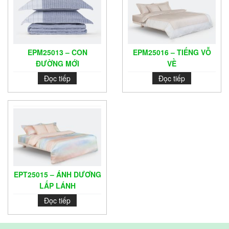
EPM25013 – CON
EPM25016 – TIẾNG VỖ
ĐƯỜNG MỚI
VỀ
Đọc tiếp
Đọc tiếp
EPT25015 – ÁNH DƯƠNG
LẤP LÁNH
Đọc tiếp