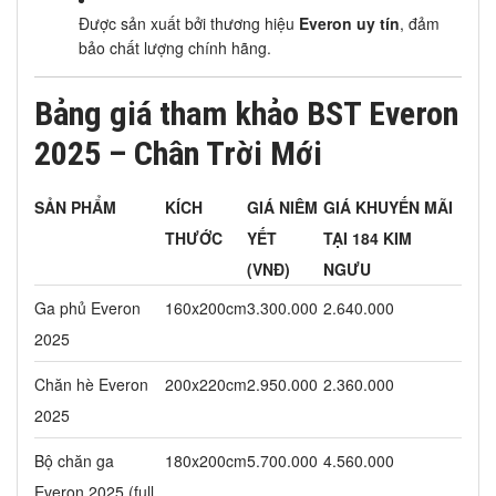
Được sản xuất bởi thương hiệu
Everon uy tín
, đảm
bảo chất lượng chính hãng.
Bảng giá tham khảo BST Everon
2025 – Chân Trời Mới
SẢN PHẨM
KÍCH
GIÁ NIÊM
GIÁ KHUYẾN MÃI
THƯỚC
YẾT
TẠI 184 KIM
(VNĐ)
NGƯU
Ga phủ Everon
160x200cm
3.300.000
2.640.000
2025
Chăn hè Everon
200x220cm
2.950.000
2.360.000
2025
Bộ chăn ga
180x200cm
5.700.000
4.560.000
Everon 2025 (full