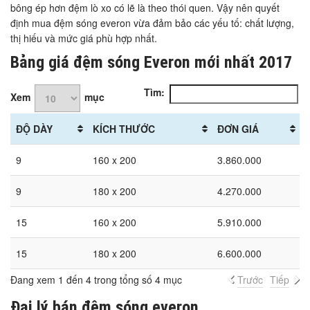
bông ép hơn đệm lò xo có lẽ là theo thói quen. Vậy nên quyết
định mua đệm sóng everon vừa đảm bảo các yếu tố: chất lượng,
thị hiếu và mức giá phù hợp nhất.
Bảng giá đệm sóng Everon mới nhất 2017
Tìm:
Xem
mục
ĐỘ DÀY
KÍCH THƯỚC
ĐƠN GIÁ
9
160 x 200
3.860.000
9
180 x 200
4.270.000
15
160 x 200
5.910.000
15
180 x 200
6.600.000
Đang xem 1 đến 4 trong tổng số 4 mục
Trước
Tiếp
Đại lý bán đệm sóng everon