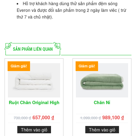
Hỗ trợ khách hàng dùng thử sản phẩm đệm sóng
Everon và được đổi sản phẩm trong 2 ngày làm viêc ( trừ
thứ 7 và chủ nhật).
SẢN PHẨM LIÊN QUAN
Giảm giá!
Giảm giá!
Ruột Chăn Original High
Chăn Nỉ
657,000
₫
989,100
₫
730,000
₫
1,099,000
₫
Thêm vào giỏ
Thêm vào giỏ