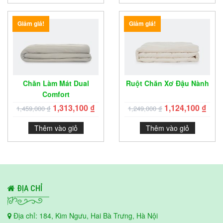
Giảm giá!
Giảm giá!
Chăn Làm Mát Dual
Ruột Chăn Xơ Đậu Nành
Comfort
1,313,100
₫
1,124,100
₫
1,459,000
₫
1,249,000
₫
Thêm vào giỏ
Thêm vào giỏ
ĐỊA CHỈ
Địa chỉ: 184, Kim Ngưu, Hai Bà Trưng, Hà Nội