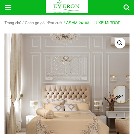
Toggle
navigation
Trang chủ
/
Chăn ga gối đệm cưới
/ ASHM 24103 – LUXE MIRROR