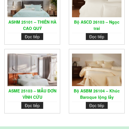
ASHM 25101 – THIÊN HÀ
Bộ ASCD 26103 – Ngọc
CAO QUÝ
trai
Đọc tiếp
Đọc tiếp
ASME 25103 – MẪU ĐƠN
Bộ ASBM 26104 – Khúc
VĨNH CỬU
Baroque lộng lẫy
Đọc tiếp
Đọc tiếp