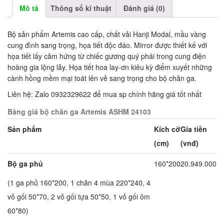
Mô tả
Thông số kĩ thuật
Đánh giá (0)
Bộ sản phẩm Artemis cao cấp, chất vải Hanji Modal, mầu vàng
cung đình sang trọng, họa tiết độc đáo. Mirror được thiết kế với
họa tiết lấy cảm hứng từ chiếc gương quý phái trong cung điện
hoàng gia lộng lẫy. Họa tiết hoa lay-ơn kiêu kỳ điểm xuyết những
cành hồng mềm mại toát lên vẻ sang trọng cho bộ chăn ga.
Liên hệ: Zalo 0932329622 để mua sp chính hãng giá tốt nhất
Bảng giá bộ chăn ga Artemis ASHM 24103
Sản phẩm
Kích cỡ
Gía tiền
(cm)
(vnđ)
Bộ ga phủ
160*200
20.949.000
(1 ga phủ 160*200, 1 chăn 4 mùa 220*240, 4
vỏ gối 50*70, 2 vỏ gối tựa 50*50, 1 vỏ gối ôm
60*80)