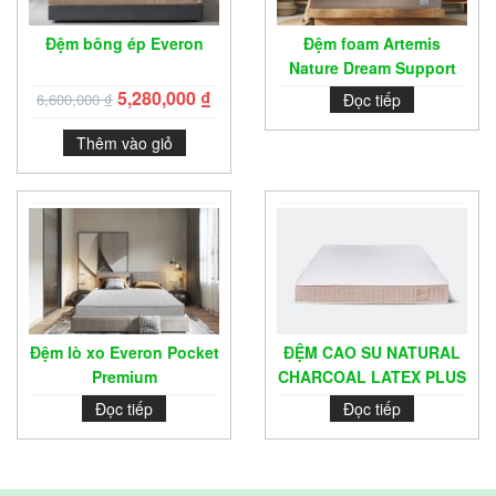
Đệm bông ép Everon
Đệm foam Artemis
Nature Dream Support
5,280,000
₫
6,600,000
₫
Đọc tiếp
Thêm vào giỏ
Đệm lò xo Everon Pocket
ĐỆM CAO SU NATURAL
Premium
CHARCOAL LATEX PLUS
Đọc tiếp
Đọc tiếp