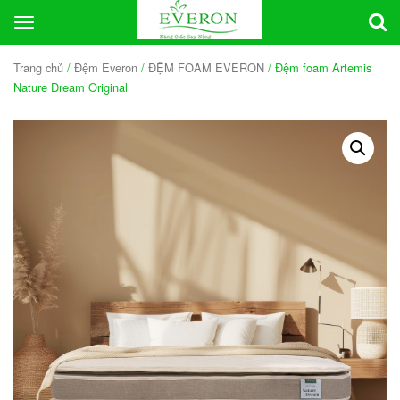
Toggle
navigation
Trang chủ
/
Đệm Everon
/
ĐỆM FOAM EVERON
/ Đệm foam Artemis
Nature Dream Original