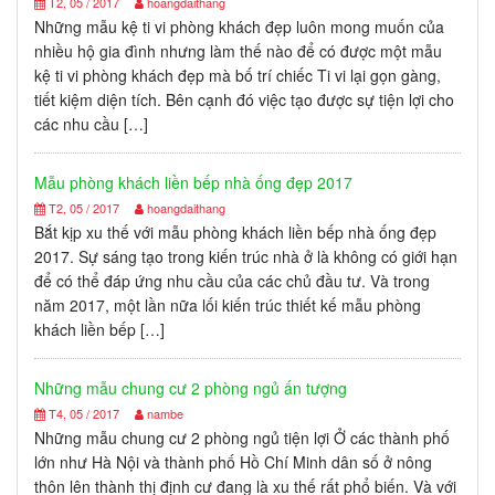
T2, 05 / 2017
hoangdaithang
Những mẫu kệ ti vi phòng khách đẹp luôn mong muốn của
nhiều hộ gia đình nhưng làm thế nào để có được một mẫu
kệ ti vi phòng khách đẹp mà bố trí chiếc Ti vi lại gọn gàng,
tiết kiệm diện tích. Bên cạnh đó việc tạo được sự tiện lợi cho
các nhu cầu […]
Mẫu phòng khách liền bếp nhà ống đẹp 2017
T2, 05 / 2017
hoangdaithang
Bắt kịp xu thế với mẫu phòng khách liền bếp nhà ống đẹp
2017. Sự sáng tạo trong kiến trúc nhà ở là không có giới hạn
để có thể đáp ứng nhu cầu của các chủ đầu tư. Và trong
năm 2017, một lần nữa lối kiến trúc thiết kế mẫu phòng
khách liền bếp […]
Những mẫu chung cư 2 phòng ngủ ấn tượng
T4, 05 / 2017
nambe
Những mẫu chung cư 2 phòng ngủ tiện lợi Ở các thành phố
lớn như Hà Nội và thành phố Hồ Chí Minh dân số ở nông
thôn lên thành thị định cư đang là xu thế rất phổ biến. Và với