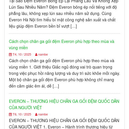
Tại Sao Đệm Everon Bông Ép Lại Phẳng Lâu Và Không Xẹp
Lún Sau Nhiều Năm? Đệm Everon bông ép nổi tiếng với độ
phẳng lâu, không xẹp lún sau nhiều năm sử dụng. Cùng
Everon Hà Nội tìm hiểu bí mật công nghệ sản xuất và chất
liệu giúp đệm Everon bền bỉ vượt […]
Cách chọn chăn ga gối đệm Everon phù hợp theo mùa và
vùng miền
T4, 10 / 2025
nambe
Cách chọn chăn ga gối đệm Everon phù hợp theo mùa và
vùng miền 1. Giới thiệu Giấc ngủ đóng vai trò quan trọng
trong việc phục hồi năng lượng và duy trì sức khỏe mỗi ngày.
Một bộ chăn ga gối đệm Everon phù hợp không chỉ mang
đến cảm giác êm ái, dễ […]
EVERON – THƯƠNG HIỆU CHĂN GA GỐI ĐỆM QUỐC DÂN
CỦA NGƯỜI VIỆT
T6, 10 / 2025
nambe
EVERON – THƯƠNG HIỆU CHĂN GA GỐI ĐỆM QUỐC DÂN
CỦA NGƯỜI VIỆT 1. Everon – Hành trình thương hiệu từ