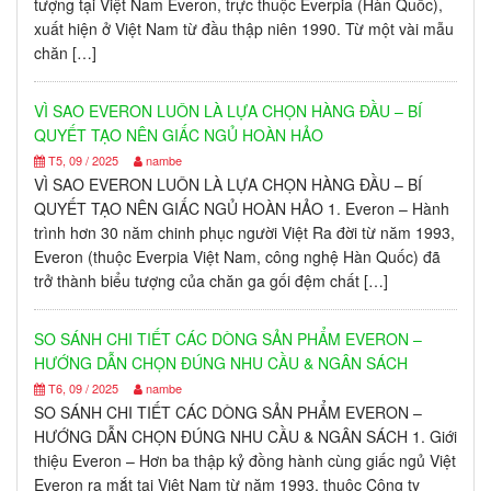
tượng tại Việt Nam Everon, trực thuộc Everpia (Hàn Quốc),
xuất hiện ở Việt Nam từ đầu thập niên 1990. Từ một vài mẫu
chăn […]
VÌ SAO EVERON LUÔN LÀ LỰA CHỌN HÀNG ĐẦU – BÍ
QUYẾT TẠO NÊN GIẤC NGỦ HOÀN HẢO
T5, 09 / 2025
nambe
VÌ SAO EVERON LUÔN LÀ LỰA CHỌN HÀNG ĐẦU – BÍ
QUYẾT TẠO NÊN GIẤC NGỦ HOÀN HẢO 1. Everon – Hành
trình hơn 30 năm chinh phục người Việt Ra đời từ năm 1993,
Everon (thuộc Everpia Việt Nam, công nghệ Hàn Quốc) đã
trở thành biểu tượng của chăn ga gối đệm chất […]
SO SÁNH CHI TIẾT CÁC DÒNG SẢN PHẨM EVERON –
HƯỚNG DẪN CHỌN ĐÚNG NHU CẦU & NGÂN SÁCH
T6, 09 / 2025
nambe
SO SÁNH CHI TIẾT CÁC DÒNG SẢN PHẨM EVERON –
HƯỚNG DẪN CHỌN ĐÚNG NHU CẦU & NGÂN SÁCH 1. Giới
thiệu Everon – Hơn ba thập kỷ đồng hành cùng giấc ngủ Việt
Everon ra mắt tại Việt Nam từ năm 1993, thuộc Công ty