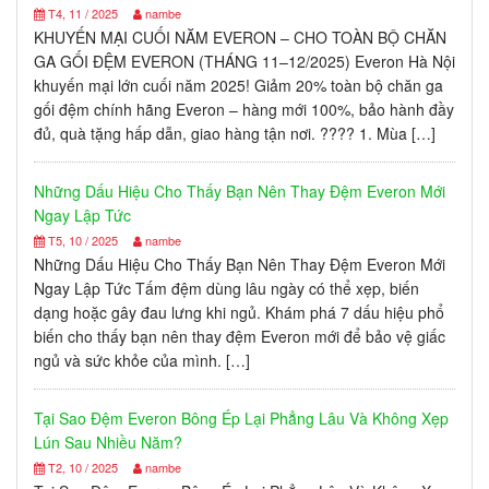
T4, 11 / 2025
nambe
KHUYẾN MẠI CUỐI NĂM EVERON – CHO TOÀN BỘ CHĂN
GA GỐI ĐỆM EVERON (THÁNG 11–12/2025) Everon Hà Nội
khuyến mại lớn cuối năm 2025! Giảm 20% toàn bộ chăn ga
gối đệm chính hãng Everon – hàng mới 100%, bảo hành đầy
đủ, quà tặng hấp dẫn, giao hàng tận nơi. ???? 1. Mùa […]
Những Dấu Hiệu Cho Thấy Bạn Nên Thay Đệm Everon Mới
Ngay Lập Tức
T5, 10 / 2025
nambe
Những Dấu Hiệu Cho Thấy Bạn Nên Thay Đệm Everon Mới
Ngay Lập Tức Tấm đệm dùng lâu ngày có thể xẹp, biến
dạng hoặc gây đau lưng khi ngủ. Khám phá 7 dấu hiệu phổ
biến cho thấy bạn nên thay đệm Everon mới để bảo vệ giấc
ngủ và sức khỏe của mình. […]
Tại Sao Đệm Everon Bông Ép Lại Phẳng Lâu Và Không Xẹp
Lún Sau Nhiều Năm?
T2, 10 / 2025
nambe