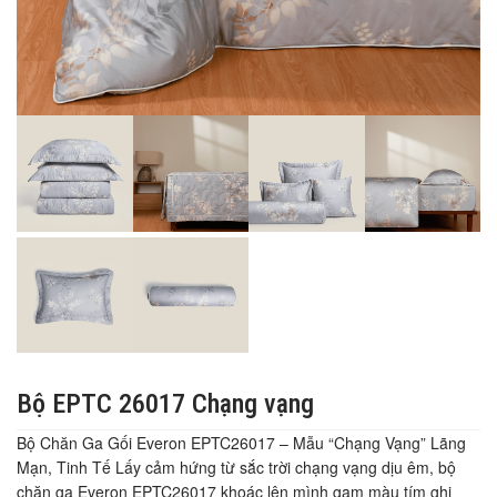
Bộ EPTC 26017 Chạng vạng
Bộ Chăn Ga Gối Everon EPTC26017 – Mẫu “Chạng Vạng” Lãng
Mạn, Tinh Tế Lấy cảm hứng từ sắc trời chạng vạng dịu êm, bộ
chăn ga Everon EPTC26017 khoác lên mình gam màu tím ghi