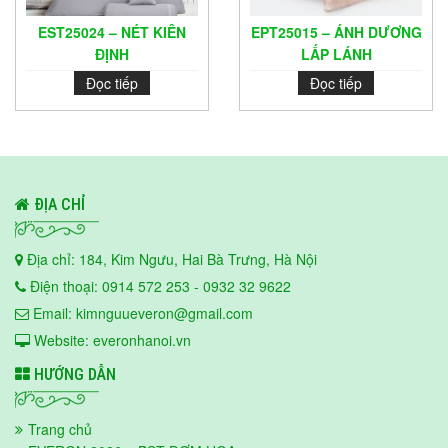
EST25024 – NÉT KIÊN
EPT25015 – ÁNH DƯƠNG
ĐỊNH
LẤP LÁNH
Đọc tiếp
Đọc tiếp
ĐỊA CHỈ
Địa chỉ: 184, Kim Ngưu, Hai Bà Trưng, Hà Nội
Điện thoại: 0914 572 253 - 0932 32 9622
Email: kimnguueveron@gmail.com
Website: everonhanoi.vn
HƯỚNG DẪN
Trang chủ