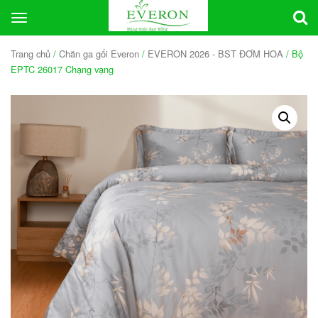
Toggle
navigation
Trang chủ
/
Chăn ga gối Everon
/
EVERON 2026 - BST ĐƠM HOA
/ Bộ
EPTC 26017 Chạng vạng