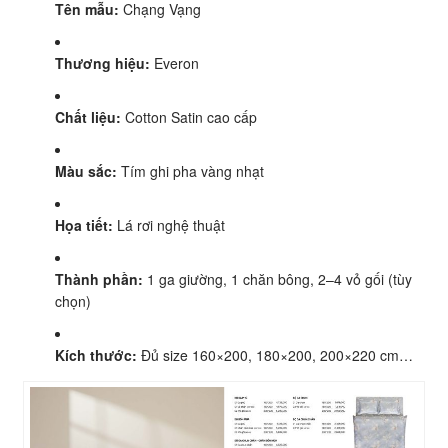
Tên mẫu:
Chạng Vạng
Thương hiệu:
Everon
Chất liệu:
Cotton Satin cao cấp
Màu sắc:
Tím ghi pha vàng nhạt
Họa tiết:
Lá rơi nghệ thuật
Thành phần:
1 ga giường, 1 chăn bông, 2–4 vỏ gối (tùy
chọn)
Kích thước:
Đủ size 160×200, 180×200, 200×220 cm…