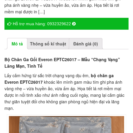
pha ánh vàng nhẹ – vừa huyền ảo, vừa ấm áp. Họa tiết lá rơi
mềm mại được in […]
Hỗ trợ mua hàng:
0932329622
Mô tả
Thông số kĩ thuật
Đánh giá (0)
Bộ Chăn Ga Gối Everon EPTC26017 – Mẫu “Chạng Vạng”
Lãng Mạn, Tinh Tế
Lấy cảm hứng từ sắc trời chạng vạng dịu êm,
bộ chăn ga
Everon EPTC26017
khoác lên mình gam màu tím ghi pha ánh
vàng nhẹ – vừa huyền ảo, vừa ấm áp. Họa tiết lá rơi mềm mại
được in nổi tinh xảo như ánh nắng cuối ngày, mang lại cảm giác
thư giãn tuyệt đối cho không gian phòng ngủ hiện đại và lãng
mạn.