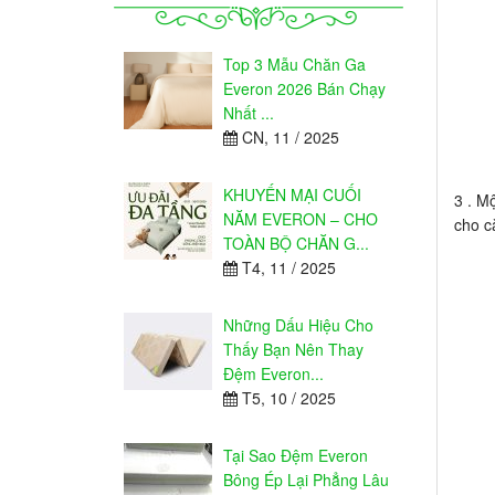
Top 3 Mẫu Chăn Ga
Everon 2026 Bán Chạy
Nhất ...
CN, 11 / 2025
KHUYẾN MẠI CUỐI
3 . M
NĂM EVERON – CHO
cho c
TOÀN BỘ CHĂN G...
T4, 11 / 2025
Những Dấu Hiệu Cho
Thấy Bạn Nên Thay
Đệm Everon...
T5, 10 / 2025
Tại Sao Đệm Everon
Bông Ép Lại Phẳng Lâu