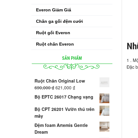
Everon Giảm Giá
Chăn ga gối đệm cưới
Ruột gối Everon
Nh
Ruột chăn Everon
SẢN PHẨM
1 . M
Đặc b
Ruột Chăn Original Low
690,000
₫
621,000
₫
Bộ EPTC 26017 Chạng vạng
Bộ CPT 26201 Vườn thú trên
mây
Đệm foam Artemis Gentle
Dream