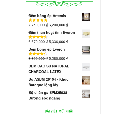
Đệm bông ép Artemis
7,750,000
₫
6,200,000
₫
5.00
trên 5
Đệm than hoạt tính Everon
6,670,000
₫
5,336,000
₫
4.40
trên 5
Đệm bông ép Everon
6,600,000
₫
5,280,000
₫
4.33
trên 5
ĐỆM CAO SU NATURAL
CHARCOAL LATEX
Bộ ASBM 26104 - Khúc
Baroque lộng lẫy
Bộ chăn ga EPM25038 -
Đường sọc ngang
BÀI VIẾT MỚI NHẤT