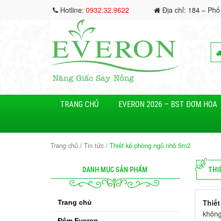
Hotline:
0932.32.9622
Địa chỉ: 184 – Phố
TRANG CHỦ
EVERON 2026 – BST ĐƠM HOA
Trang chủ
/
Tin tức
/ Thiết kế phòng ngủ nhỏ 5m2
DANH MỤC SẢN PHẨM
THI
Thiế
Trang chủ
không
Đệm Everon