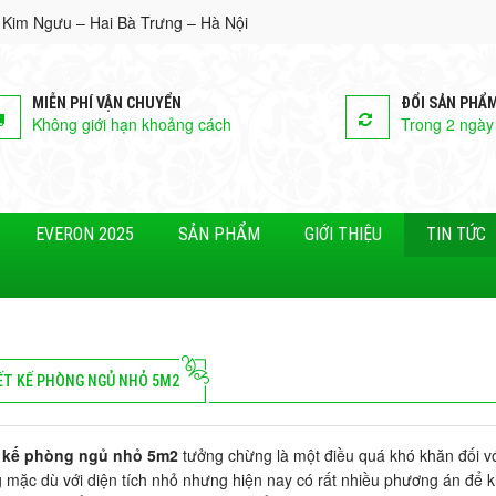
 Kim Ngưu – Hai Bà Trưng – Hà Nội
MIỄN PHÍ VẬN CHUYỂN
ĐỔI SẢN PHẨ
Không giới hạn khoảng cách
Trong 2 ngày
EVERON 2025
SẢN PHẨM
GIỚI THIỆU
TIN TỨC
ẾT KẾ PHÒNG NGỦ NHỎ 5M2
t kế phòng ngủ nhỏ 5m2
tưởng chừng là một điều quá khó khăn đối vớ
 mặc dù với diện tích nhỏ nhưng hiện nay có rất nhiều phương án để k