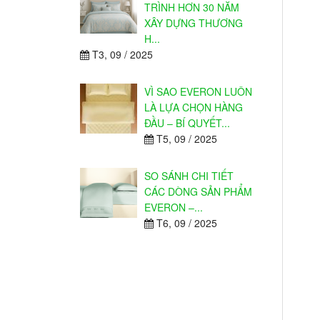
TRÌNH HƠN 30 NĂM
XÂY DỰNG THƯƠNG
H...
T3, 09 / 2025
VÌ SAO EVERON LUÔN
LÀ LỰA CHỌN HÀNG
ĐẦU – BÍ QUYẾT...
T5, 09 / 2025
SO SÁNH CHI TIẾT
CÁC DÒNG SẢN PHẨM
EVERON –...
T6, 09 / 2025