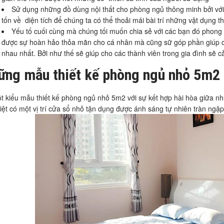
Sử dụng những đồ dùng nội thất cho phòng ngủ thông minh bởi với
tốn về diện tích để chúng ta có thể thoải mái bài trí những vật dụng th
Yếu tố cuối cùng mà chúng tối muốn chia sẻ với các bạn đó phong
được sự hoàn hảo thỏa mãn cho cá nhân mà cũng sữ góp phần giúp ch
nhau nhất. Bởi như thế sẽ giúp cho các thành viên trong gia đình sẽ c
ững mẫu thiết kế phòng ngủ nhỏ 5m2 
ột kiểu mẫu thiết kế phòng ngủ nhỏ 5m2 với sự kết hợp hài hòa giữa 
iệt có một vị trí cửa sổ nhỏ tận dụng được ánh sáng tự nhiên tràn ngậ