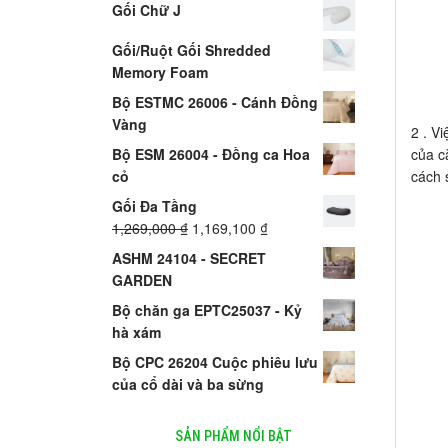
Gối Chữ J
Gối/Ruột Gối Shredded
Memory Foam
Bộ ESTMC 26006 - Cánh Đồng
Vàng
2 . V
Bộ ESM 26004 - Đồng ca Hoa
của c
cỏ
cách 
Gối Đa Tầng
1,269,000
₫
1,169,100
₫
ASHM 24104 - SECRET
GARDEN
Bộ chăn ga EPTC25037 - Kỷ
hà xám
Bộ CPC 26204 Cuộc phiêu lưu
của cổ dài và ba sừng
SẢN PHẨM NỔI BẬT