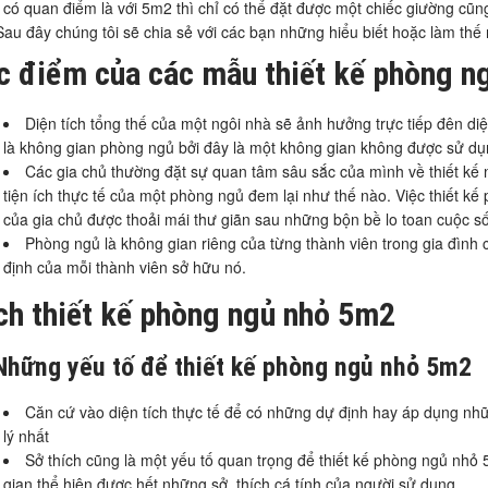
 có quan điểm là với 5m2 thì chỉ có thể đặt được một chiếc giường cũng
 Sau đây chúng tôi sẽ chia sẻ với các bạn những hiểu biết hoặc làm th
c điểm của các mẫu thiết kế phòng n
Diện tích tổng thế của một ngôi nhà sẽ ảnh hưởng trực tiếp đên diệ
là không gian phòng ngủ bởi đây là một không gian không được sử dụn
Các gia chủ thường đặt sự quan tâm sâu sắc của mình về thiết k
tiện ích thực tế của một phòng ngủ đem lại như thế nào. Việc thiết kế
của gia chủ được thoải mái thư giãn sau những bộn bề lo toan cuộc s
Phòng ngủ là không gian riêng của từng thành viên trong gia đình 
định của mỗi thành viên sở hữu nó.
ch thiết kế phòng ngủ nhỏ 5m2
 Những yếu tố để thiết kế phòng ngủ nhỏ 5m2
Căn cứ vào diện tích thực tế để có những dự định hay áp dụng nh
lý nhất
Sở thích cũng là một yếu tố quan trọng để thiết kế phòng ngủ nh
gian thể hiện được hết những sở thích cá tính của người sử dụng