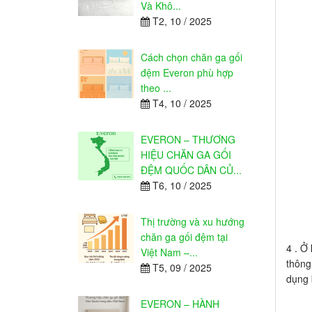
Và Khô...
T2, 10 / 2025
Cách chọn chăn ga gối
đệm Everon phù hợp
theo ...
T4, 10 / 2025
EVERON – THƯƠNG
HIỆU CHĂN GA GỐI
ĐỆM QUỐC DÂN CỦ...
T6, 10 / 2025
Thị trường và xu hướng
chăn ga gối đệm tại
4 . Ở
Việt Nam –...
thông
T5, 09 / 2025
dụng 
EVERON – HÀNH