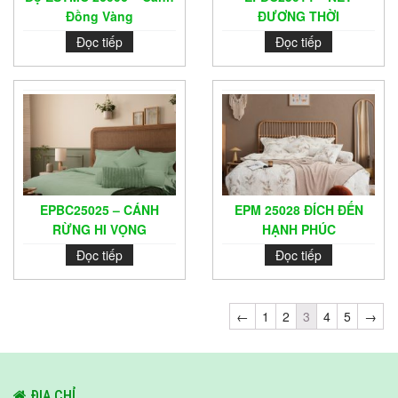
Đồng Vàng
ĐƯƠNG THỜI
Đọc tiếp
Đọc tiếp
EPBC25025 – CÁNH
EPM 25028 ĐÍCH ĐẾN
RỪNG HI VỌNG
HẠNH PHÚC
Đọc tiếp
Đọc tiếp
←
1
2
3
4
5
→
ĐỊA CHỈ