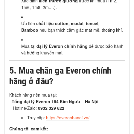
Xác định
kích thước giường
trước khi mua (1m2,
1m6, 1m8, 2m.…).
Ưu tiên
chất liệu cotton, modal, tencel,
Bamboo
nếu bạn thích cảm giác mát mẻ, thoáng khí.
Mua tại
đại lý Everon chính hãng
để được bảo hành
và hưởng khuyến mại.
5. Mua chăn ga Everon chính
hãng ở đâu?
Khách hàng nên mua tại:
Tổng đại lý Everon 184 Kim Ngưu – Hà Nội
Hotline/Zalo:
0932 329 622
Truy cập:
https://everonhanoi.vn/
Chúng tôi cam kết: