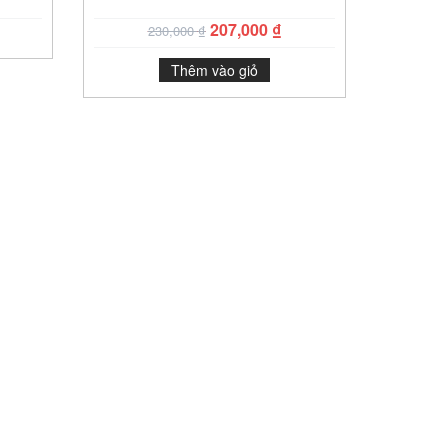
207,000
₫
230,000
₫
Thêm vào giỏ