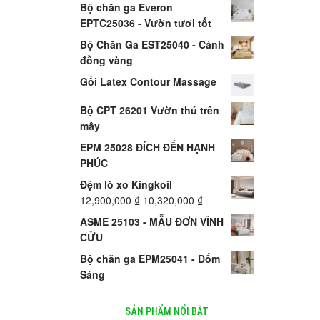
Bộ chăn ga Everon
EPTC25036 - Vườn tươi tốt
Bộ Chăn Ga EST25040 - Cánh
đồng vàng
Gối Latex Contour Massage
Bộ CPT 26201 Vườn thú trên
mây
EPM 25028 ĐÍCH ĐẾN HẠNH
PHÚC
Đệm lò xo Kingkoil
12,900,000
₫
10,320,000
₫
ASME 25103 - MẪU ĐƠN VĨNH
CỬU
Bộ chăn ga EPM25041 - Đốm
Sáng
SẢN PHẨM NỔI BẬT