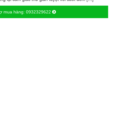
rợ mua hàng:
0932329622