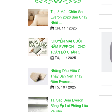
Top 3 Mẫu Chăn Ga
Everon 2026 Bán Chạy
Nhất ...
CN, 11 / 2025
KHUYẾN MẠI CUỐI
NĂM EVERON – CHO
TOÀN BỘ CHĂN G...
T4, 11 / 2025
Những Dấu Hiệu Cho
Thấy Bạn Nên Thay
Đệm Everon...
T5, 10 / 2025
Tại Sao Đệm Everon
Bông Ép Lại Phẳng Lâu
Và Khô...