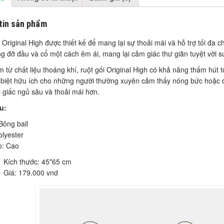
tin sản phẩm
 Original High được thiết kế để mang lại sự thoải mái và hỗ trợ tối đa c
g đỡ đầu và cổ một cách êm ái, mang lại cảm giác thư giãn tuyệt vời s
 từ chất liệu thoáng khí, ruột gối Original High có khả năng thấm hút 
biệt hữu ích cho những người thường xuyên cảm thấy nóng bức hoặc đổ
 giấc ngủ sâu và thoải mái hơn.
u:
Bông ball
lyester
o: Cao
Kích thước: 45*65 cm
Giá: 179.000 vnd