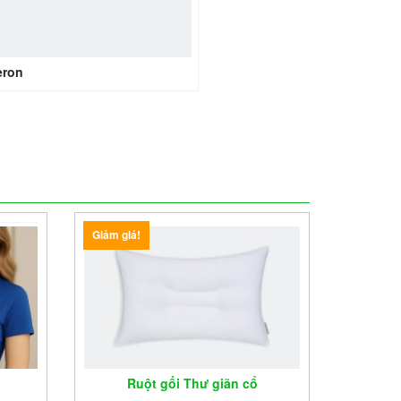
eron
Giảm giá!
Ruột gối Thư giãn cổ