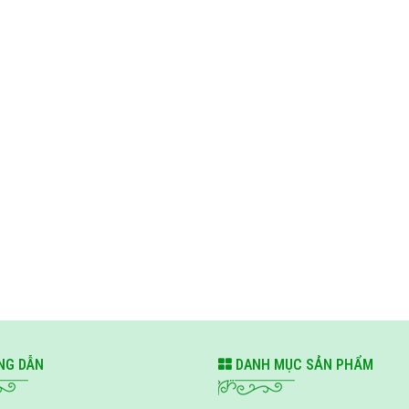
G DẪN
DANH MỤC SẢN PHẨM