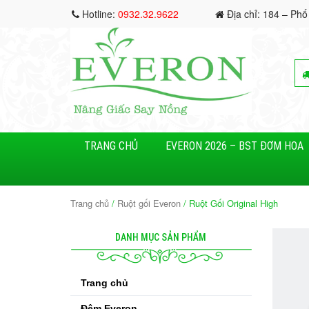
Hotline:
0932.32.9622
Địa chỉ: 184 – Phố
TRANG CHỦ
EVERON 2026 – BST ĐƠM HOA
Trang chủ
/
Ruột gối Everon
/ Ruột Gối Original High
DANH MỤC SẢN PHẨM
Trang chủ
Đệm Everon