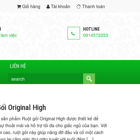
Giỏ hàng
Tài khoản
Thanh toán
M
HOTLINE
 làm việc
0914572253
LIÊN HỆ
ối Original High
 sản phẩm Ruột gối Original High được thiết kế để
sự thoải mái và hỗ trợ tối đa cho giấc ngủ của bạn. Với
i cao, ruột gối này giúp nâng đỡ đầu và cổ một cách
ng lại cảm giác thư giãn tuyệt vời suốt đêm […]