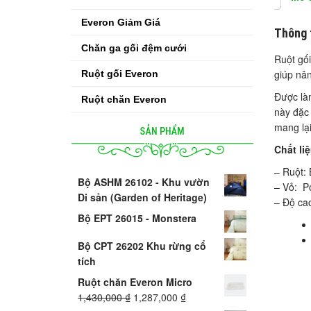
Everon Giảm Giá
Thông 
Chăn ga gối đệm cưới
Ruột gối
giúp nân
Ruột gối Everon
Được làm
Ruột chăn Everon
này đặc 
mang lại
SẢN PHẨM
Chất liệ
– Ruột: 
Bộ ASHM 26102 - Khu vườn
– Vỏ: Po
Di sản (Garden of Heritage)
– Độ ca
Bộ EPT 26015 - Monstera
Bộ CPT 26202 Khu rừng cổ
tích
Ruột chăn Everon Micro
1,430,000
₫
1,287,000
₫