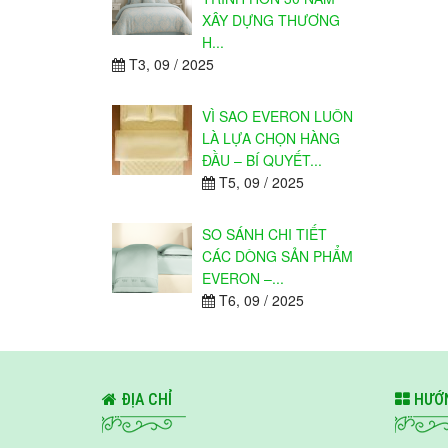
XÂY DỰNG THƯƠNG
H...
T3, 09 / 2025
VÌ SAO EVERON LUÔN
LÀ LỰA CHỌN HÀNG
ĐẦU – BÍ QUYẾT...
T5, 09 / 2025
SO SÁNH CHI TIẾT
CÁC DÒNG SẢN PHẨM
EVERON –...
T6, 09 / 2025
ĐỊA CHỈ
HƯỚN