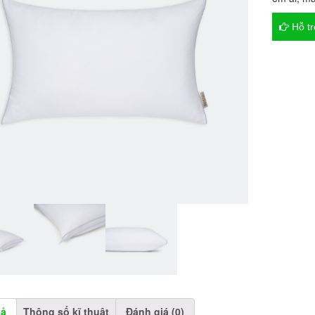
Hỗ t
tả
Thông số kĩ thuật
Đánh giá (0)