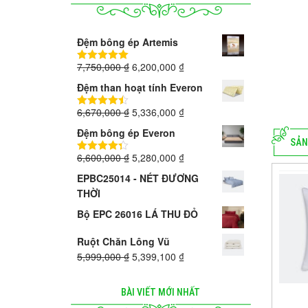
Đệm bông ép Artemis
7,750,000
₫
6,200,000
₫
5.00
trên 5
Đệm than hoạt tính Everon
6,670,000
₫
5,336,000
₫
4.40
trên 5
Đệm bông ép Everon
SẢN
6,600,000
₫
5,280,000
₫
4.33
trên 5
EPBC25014 - NÉT ĐƯƠNG
THỜI
Bộ EPC 26016 LÁ THU ĐỎ
Ruột Chăn Lông Vũ
5,999,000
₫
5,399,100
₫
BÀI VIẾT MỚI NHẤT