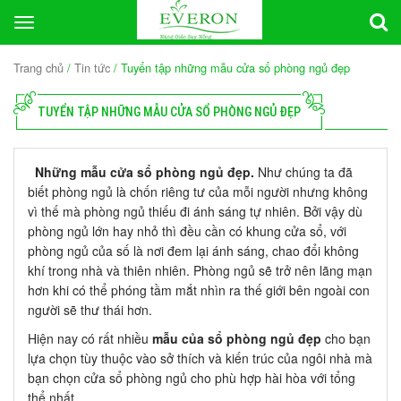
Toggle
navigation
Trang chủ
/
Tin tức
/ Tuyển tập những mẫu cửa sổ phòng ngủ đẹp
TUYỂN TẬP NHỮNG MẪU CỬA SỔ PHÒNG NGỦ ĐẸP
Những mẫu cửa sổ phòng ngủ đẹp.
Như chúng ta đã
biết phòng ngủ là chốn riêng tư của mỗi người nhưng không
vì thế mà phòng ngủ thiếu đi ánh sáng tự nhiên. Bởi vậy dù
phòng ngủ lớn hay nhỏ thì đều cần có khung cửa sổ, với
phòng ngủ của số là nơi đem lại ánh sáng, chao đổi không
khí trong nhà và thiên nhiên. Phòng ngủ sẽ trở nên lãng mạn
hơn khi có thể phóng tầm mắt nhìn ra thế giới bên ngoài con
người sẽ thư thái hơn.
Hiện nay có rất nhiều
mẫu của sổ phòng ngủ đẹp
cho bạn
lựa chọn tùy thuộc vào sở thích và kiến trúc của ngôi nhà mà
bạn chọn cửa sổ phòng ngủ cho phù hợp hài hòa với tổng
thể nhất