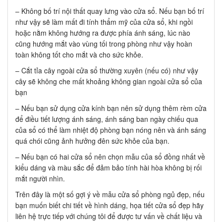
– Không bố trí nội thất quay lưng vào cửa sổ. Nếu bạn bố trí
như vậy sẽ làm mất đi tính thẩm mỹ của cửa sổ, khi ngồi
hoặc nằm không hướng ra được phía ánh sáng, lúc nào
cũng hướng mắt vào vùng tối trong phòng như vậy hoàn
toàn không tốt cho mắt và cho sức khỏe.
– Cắt tỉa cây ngoài cửa sổ thường xuyên (nếu có) như vậy
cây sẽ không che mất khoảng không gian ngoài cửa sổ của
bạn
– Nếu bạn sử dụng cửa kính bạn nên sử dụng thêm rèm cửa
để điều tiết lượng ánh sáng, ánh sáng ban ngày chiếu qua
của sổ có thể làm nhiệt độ phòng bạn nóng nên và ánh sáng
quá chói cũng ảnh hưởng đên sức khỏe của bạn.
– Nếu bạn có hai cửa sổ nên chọn mẫu của sổ đồng nhất về
kiểu dáng và màu sắc để đảm bảo tính hài hòa không bị rối
mắt người nhìn.
Trên đây là một số gợi ý về mẫu cửa sổ phòng ngủ đẹp, nếu
bạn muốn biết chi tiết về hình dáng, họa tiết cửa sổ đẹp hãy
liên hệ trực tiếp với chúng tôi để được tư vấn về chất liệu và