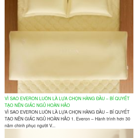
VÌ SAO EVERON LUÔN LÀ LỰA CHỌN HÀNG ĐẦU – BÍ QUYẾT
TẠO NÊN GIẤC NGỦ HOÀN HẢO
VÌ SAO EVERON LUÔN LÀ LỰA CHỌN HÀNG ĐẦU – BÍ QUYẾT
TẠO NÊN GIẤC NGỦ HOÀN HẢO 1. Everon – Hành trình hơn 30
năm chinh phục người V...