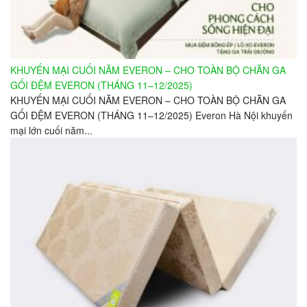
KHUYẾN MẠI CUỐI NĂM EVERON – CHO TOÀN BỘ CHĂN GA
GỐI ĐỆM EVERON (THÁNG 11–12/2025)
KHUYẾN MẠI CUỐI NĂM EVERON – CHO TOÀN BỘ CHĂN GA
GỐI ĐỆM EVERON (THÁNG 11–12/2025) Everon Hà Nội khuyến
mại lớn cuối năm...