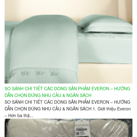
SO SÁNH CHI TIẾT CÁC DÒNG SẢN PHẨM EVERON – HƯỚNG
DẪN CHỌN ĐÚNG NHU CẦU & NGÂN SÁCH
SO SÁNH CHI TIẾT CÁC DÒNG SẢN PHẨM EVERON – HƯỚNG
DẪN CHỌN ĐÚNG NHU CẦU & NGÂN SÁCH 1. Giới thiệu Everon
– Hơn ba thậ...