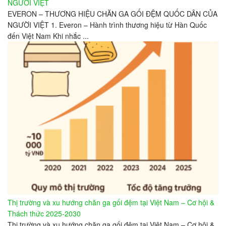
NGƯỜI VIỆT
EVERON – THƯƠNG HIỆU CHĂN GA GỐI ĐỆM QUỐC DÂN CỦA
NGƯỜI VIỆT 1. Everon – Hành trình thương hiệu từ Hàn Quốc
đến Việt Nam Khi nhắc ...
Thị trường và xu hướng chăn ga gối đệm tại Việt Nam – Cơ hội &
Thách thức 2025-2030
Thị trường và xu hướng chăn ga gối đệm tại Việt Nam – Cơ hội &