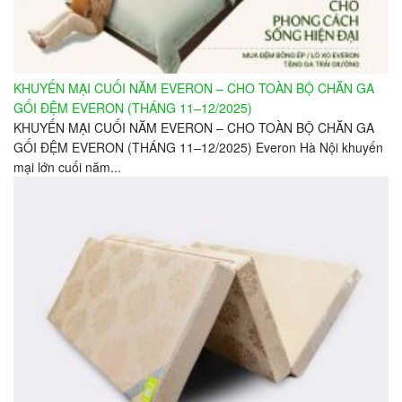
KHUYẾN MẠI CUỐI NĂM EVERON – CHO TOÀN BỘ CHĂN GA
GỐI ĐỆM EVERON (THÁNG 11–12/2025)
KHUYẾN MẠI CUỐI NĂM EVERON – CHO TOÀN BỘ CHĂN GA
GỐI ĐỆM EVERON (THÁNG 11–12/2025) Everon Hà Nội khuyến
mại lớn cuối năm...