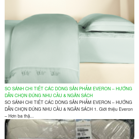
SO SÁNH CHI TIẾT CÁC DÒNG SẢN PHẨM EVERON – HƯỚNG
DẪN CHỌN ĐÚNG NHU CẦU & NGÂN SÁCH
SO SÁNH CHI TIẾT CÁC DÒNG SẢN PHẨM EVERON – HƯỚNG
DẪN CHỌN ĐÚNG NHU CẦU & NGÂN SÁCH 1. Giới thiệu Everon
– Hơn ba thậ...