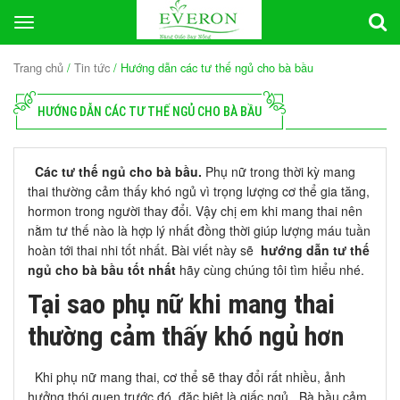
Toggle
navigation
Trang chủ
/
Tin tức
/ Hướng dẫn các tư thế ngủ cho bà bầu
HƯỚNG DẪN CÁC TƯ THẾ NGỦ CHO BÀ BẦU
Các tư thế ngủ cho bà bầu.
Phụ nữ trong thời kỳ mang
thai thường cảm thấy khó ngủ vì trọng lượng cơ thể gia tăng,
hormon trong người thay đổi. Vậy chị em khi mang thai nên
nằm tư thế nào là hợp lý nhất đồng thời giúp lượng máu tuần
hoàn tới thai nhi tốt nhất. Bài viết này sẽ
hướng dẫn tư thế
ngủ cho bà bầu tốt nhất
hãy cùng chúng tôi tìm hiểu nhé.
Tại sao phụ nữ khi mang thai
thường cảm thấy khó ngủ hơn
Khi phụ nữ mang thai, cơ thể sẽ thay đổi rất nhiều, ảnh
hưởng thói quen trước đó, đặc biệt là giấc ngủ. Bà bầu cảm