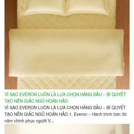
VÌ SAO EVERON LUÔN LÀ LỰA CHỌN HÀNG ĐẦU – BÍ QUYẾT
TẠO NÊN GIẤC NGỦ HOÀN HẢO
VÌ SAO EVERON LUÔN LÀ LỰA CHỌN HÀNG ĐẦU – BÍ QUYẾT
TẠO NÊN GIẤC NGỦ HOÀN HẢO 1. Everon – Hành trình hơn 30
năm chinh phục người V...