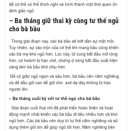
để cơ thể có thể thích nghi và hình thành một thói quen ổn
định giấc ngủ
– Ba tháng giữ thai kỳ cùng tư thế ngủ
cho bà bầu
Trong giai đoạn nay, các bà bầu sẽ bớt dần sự mệt mỏi.
Tuy nhiên, sự xáo trộn của cơ thể khi mang bầu cũng khiến
các bà mẹ khó ngủ hơn. Lúc này, tử cung bắt đầu mở rộng
hơn, cơ hoành bị hạn chế, chứng ợ nóng bắt đầu xuất hiện
càng làm bà bầu khó chịu hơn.
Để có giấc ngủ ngon và sâu hơn, bà bầu nên nằm nghiêng
và để đầu gối cao để giữ cho axit dạ dày không bị trào
ngược lên.
– Ba tháng cuối kỳ với tư thế ngủ cho bà bầu
Giai đoạn cuối thai nhi đã phát triển hoàn thiện và hoạt
động mạnh nhất khiến các bà bầu đi tiểu nhiều hơn và khó
ngủ hơn. Các bà bầu nên duy trì tư thế nằm nghiêng và sử
dụng thêm gối ôm để giúp ngủ tốt hơn. Nằm nghiêng bên