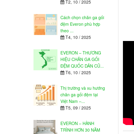
T2, 10 / 2025
Cách chọn chăn ga gối
đệm Everon phù hợp
theo ...
T4, 10 / 2025
EVERON – THƯƠNG
HIỆU CHĂN GA GỐI
ĐỆM QUỐC DÂN CỦ...
T6, 10 / 2025
Thị trường và xu hướng
chăn ga gối đệm tại
Việt Nam –...
T5, 09 / 2025
EVERON – HÀNH
TRÌNH HƠN 30 NĂM