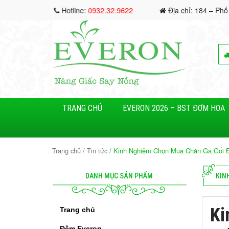
Hotline:
0932.32.9622
Địa chỉ: 184 – Phố
TRANG CHỦ
EVERON 2026 – BST ĐƠM HOA
Trang chủ
/
Tin tức
/ Kinh Nghiệm Chọn Mua Chăn Ga Gối 
DANH MỤC SẢN PHẨM
KIN
Ki
Trang chủ
Đệm Everon