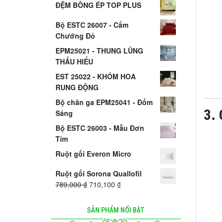
ĐỆM BÔNG ÉP TOP PLUS
Bộ ESTC 26007 - Cẩm
Chướng Đỏ
EPM25021 - THUNG LŨNG
THẤU HIỂU
EST 25022 - KHÓM HOA
RUNG ĐỘNG
Bộ chăn ga EPM25041 - Đốm
3. 
Sáng
Bộ ESTC 26003 - Mẫu Đơn
Tím
Ruột gối Everon Micro
Ruột gối Sorona Quallofil
789,000
₫
710,100
₫
SẢN PHẨM NỔI BẬT