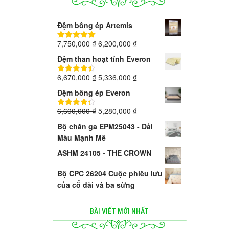
Đệm bông ép Artemis
7,750,000
₫
6,200,000
₫
5.00
trên 5
Đệm than hoạt tính Everon
6,670,000
₫
5,336,000
₫
4.40
trên 5
Đệm bông ép Everon
6,600,000
₫
5,280,000
₫
4.33
trên 5
Bộ chăn ga EPM25043 - Dải
Màu Mạnh Mẽ
ASHM 24105 - THE CROWN
Bộ CPC 26204 Cuộc phiêu lưu
của cổ dài và ba sừng
BÀI VIẾT MỚI NHẤT