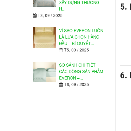
XÂY DỰNG THƯƠNG
5. 
H...
T3, 09 / 2025
VÌ SAO EVERON LUÔN
LÀ LỰA CHỌN HÀNG
ĐẦU – BÍ QUYẾT...
T5, 09 / 2025
SO SÁNH CHI TIẾT
CÁC DÒNG SẢN PHẨM
6. 
EVERON –...
T6, 09 / 2025