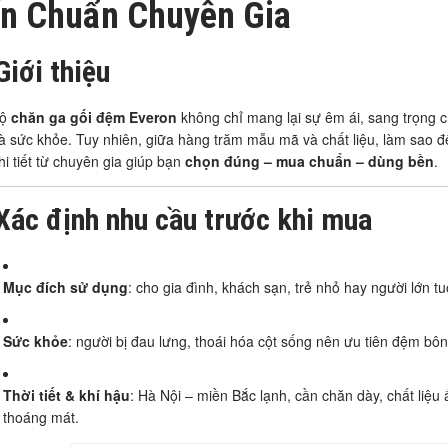
n Chuẩn Chuyên Gia
Giới thiệu
bộ
chăn ga gối đệm Everon
không chỉ mang lại sự êm ái, sang trọng 
à sức khỏe. Tuy nhiên, giữa hàng trăm mẫu mã và chất liệu, làm sao
hi tiết từ chuyên gia giúp bạn
chọn đúng – mua chuẩn – dùng bền
.
Xác định nhu cầu trước khi mua
Mục đích sử dụng
: cho gia đình, khách sạn, trẻ nhỏ hay người lớn tu
Sức khỏe
: người bị đau lưng, thoái hóa cột sống nên ưu tiên đệm bôn
Thời tiết & khí hậu
: Hà Nội – miền Bắc lạnh, cần chăn dày, chất liệ
thoáng mát.