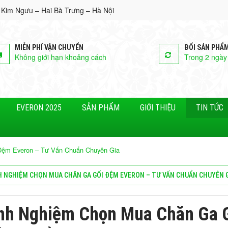
 Kim Ngưu – Hai Bà Trưng – Hà Nội
MIỄN PHÍ VẬN CHUYỂN
ĐỔI SẢN PHẨ
Không giới hạn khoảng cách
Trong 2 ngày
EVERON 2025
SẢN PHẨM
GIỚI THIỆU
TIN TỨC
Đệm Everon – Tư Vấn Chuẩn Chuyên Gia
H NGHIỆM CHỌN MUA CHĂN GA GỐI ĐỆM EVERON – TƯ VẤN CHUẨN CHUYÊN 
nh Nghiệm Chọn Mua Chăn Ga G