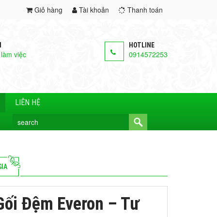
Giỏ hàng
Tài khoản
Thanh toán
M
HOTLINE
 làm việc
0914572253
LIÊN HỆ
GIA
ối Đệm Everon – Tư