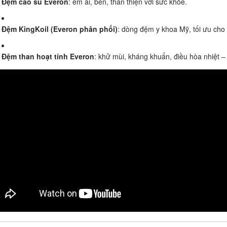
Đệm cao su Everon
: êm ái, bền, thân thiện với sức khỏe.
Đệm KingKoil (Everon phân phối)
: dòng đệm y khoa Mỹ, tối ưu cho
Đệm than hoạt tính Everon
: khử mùi, kháng khuẩn, điều hòa nhiệt –