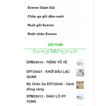
Everon Giảm Giá
Chăn ga gối đệm cưới
Ruột gối Everon
Ruột chăn Everon
SẢN PHẨM
EPM25016 - TIẾNG VỖ VỀ
EPT25027 - KHỞI ĐẦU LẠC
QUAN
Bộ Chăn Ga EST25040 - Cánh
đồng vàng
EPM25012 - GIAO LỘ HY
VỌNG