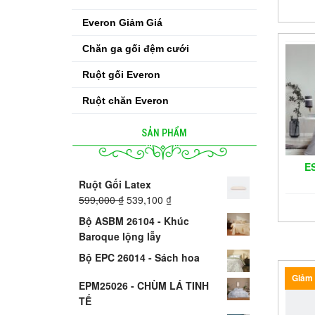
Everon Giảm Giá
Chăn ga gối đệm cưới
Ruột gối Everon
Ruột chăn Everon
SẢN PHẨM
E
Ruột Gối Latex
599,000
₫
539,100
₫
Bộ ASBM 26104 - Khúc
Baroque lộng lẫy
Bộ EPC 26014 - Sách hoa
Giảm 
EPM25026 - CHÙM LÁ TINH
TẾ