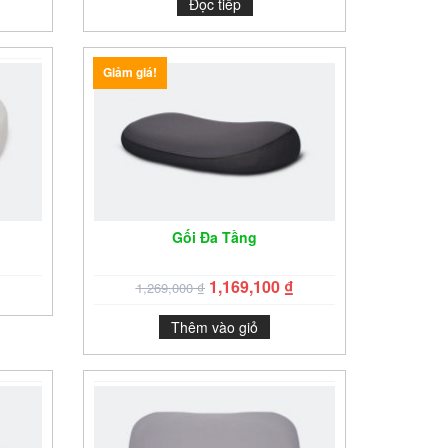
Đọc tiếp
Giảm giá!
Gối Đa Tầng
1,169,100
₫
1,269,000
₫
Thêm vào giỏ