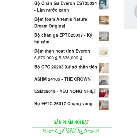
Bộ Chăn Ga Everon EST25034
- Làn nước xanh
Đệm foam Artemis Nature
Dream Original
Bộ chăn ga EPTC25037 - Kỷ
hà xám
Đệm than hoạt tính Everon
6,670,000
₫
5,336,000
₫
Bộ CPC 26203 Xứ sở thần tiên
ASHM 24105 - THE CROWN
ESM25019 - YÊU NỒNG NHIỆT
Bộ EPTC 26017 Chạng vạng
SẢN PHẨM NỔI BẬT