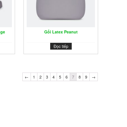
age
Gối Latex Peanut
Đọc tiếp
←
1
2
3
4
5
6
7
8
9
→