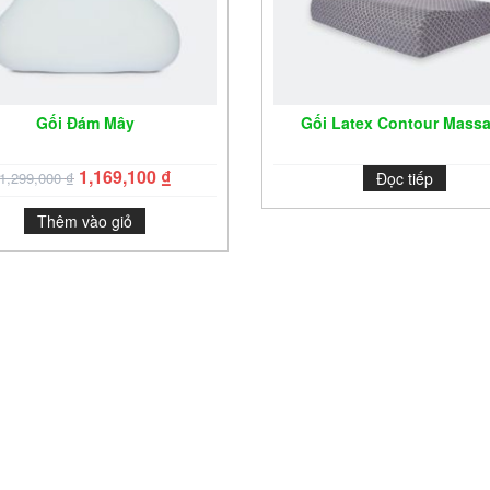
Gối Đám Mây
Gối Latex Contour Mass
1,169,100
₫
1,299,000
₫
Đọc tiếp
Thêm vào giỏ