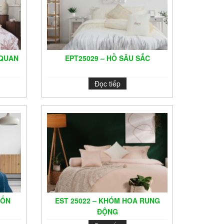
 QUAN
EPT25029 – HỒ SÂU SẮC
Đọc tiếp
TỐN
EST 25022 – KHÓM HOA RUNG
ĐỘNG