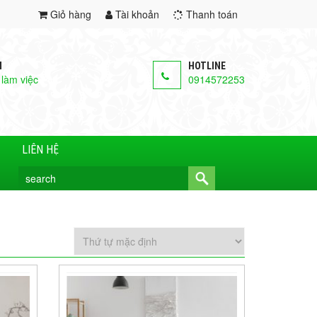
Giỏ hàng
Tài khoản
Thanh toán
M
HOTLINE
 làm việc
0914572253
LIÊN HỆ