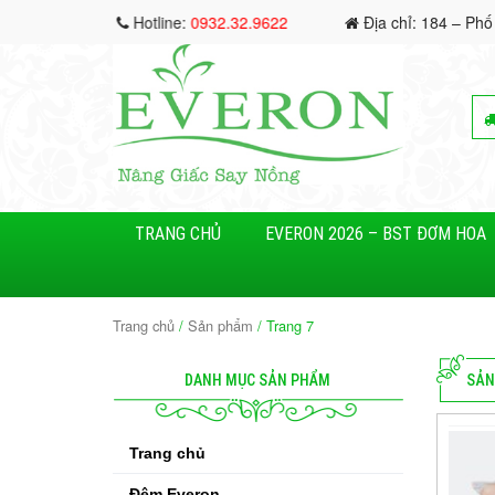
Hotline:
0932.32.9622
Địa chỉ: 184 – Phố
TRANG CHỦ
EVERON 2026 – BST ĐƠM HOA
Trang chủ
/
Sản phẩm
/ Trang 7
DANH MỤC SẢN PHẨM
SẢN
Trang chủ
Đệm Everon