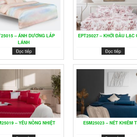
T25015 – ÁNH DƯƠNG LẤP
EPT25027 – KHỞI ĐẦU LẠC
LÁNH
Đọc tiếp
Đọc tiếp
25019 – YÊU NỒNG NHIỆT
ESM25023 – NÉT KHIÊM 