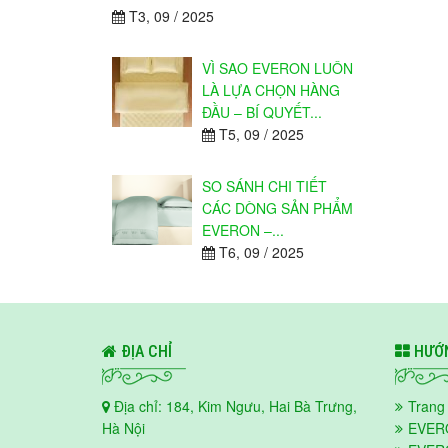
T3, 09 / 2025
VÌ SAO EVERON LUÔN
LÀ LỰA CHỌN HÀNG
ĐẦU – BÍ QUYẾT...
T5, 09 / 2025
SO SÁNH CHI TIẾT
CÁC DÒNG SẢN PHẨM
EVERON –...
T6, 09 / 2025
ĐỊA CHỈ
HƯỚN
Địa chỉ: 184, Kim Ngưu, Hai Bà Trưng,
Trang
Hà Nội
EVER