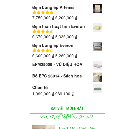
Đệm bông ép Artemis
7,750,000
₫
6,200,000
₫
5.00
trên 5
Đệm than hoạt tính Everon
6,670,000
₫
5,336,000
₫
4.40
trên 5
Đệm bông ép Everon
6,600,000
₫
5,280,000
₫
4.33
trên 5
EPM25009 - VŨ ĐIỆU HOA
Bộ EPC 26014 - Sách hoa
Chăn Nỉ
1,099,000
₫
989,100
₫
BÀI VIẾT MỚI NHẤT
Top 3 Mẫu Chăn Ga