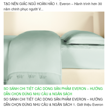
TẠO NÊN GIẤC NGỦ HOÀN HẢO 1. Everon – Hành trình hơn 30
năm chinh phục người V...
SO SÁNH CHI TIẾT CÁC DÒNG SẢN PHẨM EVERON – HƯỚNG
DẪN CHỌN ĐÚNG NHU CẦU & NGÂN SÁCH
SO SÁNH CHI TIẾT CÁC DÒNG SẢN PHẨM EVERON – HƯỚNG
DẪN CHỌN ĐÚNG NHU CẦU & NGÂN SÁCH 1. Giới thiệu Everon