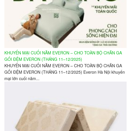
KHUYẾN MẠI CUỐI NĂM EVERON – CHO TOÀN BỘ CHĂN GA
GỐI ĐỆM EVERON (THÁNG 11–12/2025)
KHUYẾN MẠI CUỐI NĂM EVERON – CHO TOÀN BỘ CHĂN GA
GỐI ĐỆM EVERON (THÁNG 11–12/2025) Everon Hà Nội khuyến
mại lớn cuối năm...