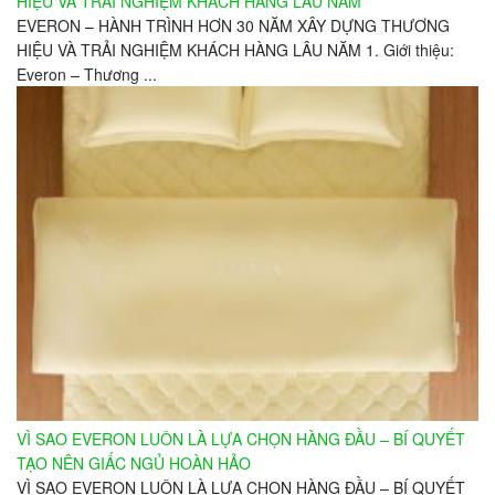
HIỆU VÀ TRẢI NGHIỆM KHÁCH HÀNG LÂU NĂM
EVERON – HÀNH TRÌNH HƠN 30 NĂM XÂY DỰNG THƯƠNG
HIỆU VÀ TRẢI NGHIỆM KHÁCH HÀNG LÂU NĂM 1. Giới thiệu:
Everon – Thương ...
VÌ SAO EVERON LUÔN LÀ LỰA CHỌN HÀNG ĐẦU – BÍ QUYẾT
TẠO NÊN GIẤC NGỦ HOÀN HẢO
VÌ SAO EVERON LUÔN LÀ LỰA CHỌN HÀNG ĐẦU – BÍ QUYẾT