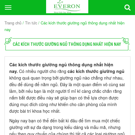
Toggle
navigation
Trang chủ
/
Tin tức
/ Các kích thước giường ngủ thông dụng nhất hiện
nay
CÁC KÍCH THƯỚC GIƯỜNG NGỦ THÔNG DỤNG NHẤT HIỆN NAY
Các kích thước giường ngủ thông dụng nhất hiện
nay.
Có nhiều người cho rằng
các kích thước giường ngủ
không quá quan trọng bởi giường ngủ nào chẳng như nhau,
đều để dùng để nằm ngủ. Đây là một quan điểm vô cùng sai
lầm, bởi nếu bạn là một người tỉ mỉ kĩ càng chắc chắn rằng
nắm bắt được điều này sẽ giúp bạn có thể lựa chọn được
đúng mục đích cũng như khiến cho căn phòng của mình
được bài trí khoa học nhất.
Ngày nay bạn có thể đến bất kì đâu để tìm mua một chiếc
giường với sự đa dạng trong kiểu dáng và mẫu mã, nhưng
nếu theo quy chuẩn của chúng thì tất cả các loại giường ngủ