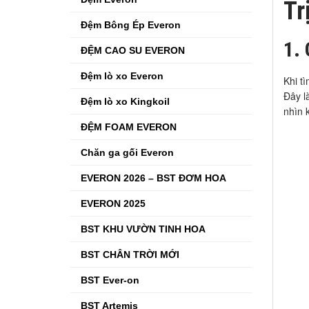
Tr
Đệm Bông Ép Everon
1. 
ĐỆM CAO SU EVERON
Đệm lò xo Everon
Khi t
Đây l
Đệm lò xo Kingkoil
nhìn 
ĐỆM FOAM EVERON
Chăn ga gối Everon
EVERON 2026 – BST ĐƠM HOA
EVERON 2025
BST KHU VƯỜN TINH HOA
BST CHÂN TRỜI MỚI
BST Ever-on
BST Artemis