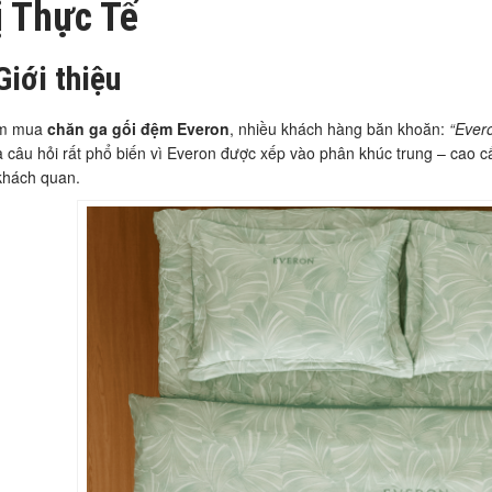
ị Thực Tế
Giới thiệu
ìm mua
chăn ga gối đệm Everon
, nhiều khách hàng băn khoăn:
“Ever
à câu hỏi rất phổ biến vì Everon được xếp vào phân khúc trung – cao cấp.
khách quan.