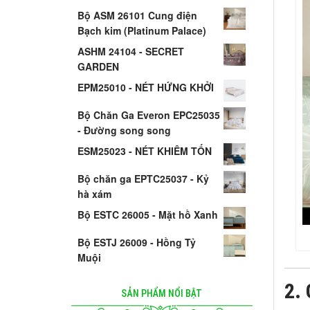
Bộ ASM 26101 Cung điện
Bạch kim (Platinum Palace)
ASHM 24104 - SECRET
GARDEN
EPM25010 - NÉT HỨNG KHỞI
Bộ Chăn Ga Everon EPC25035
- Đường song song
ESM25023 - NÉT KHIÊM TỐN
Bộ chăn ga EPTC25037 - Kỷ
hà xám
Bộ ESTC 26005 - Mặt hồ Xanh
Bộ ESTJ 26009 - Hồng Tỷ
Muội
2. 
SẢN PHẨM NỔI BẬT