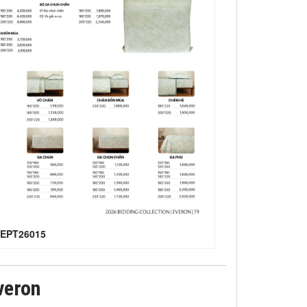
i EPT26015
veron