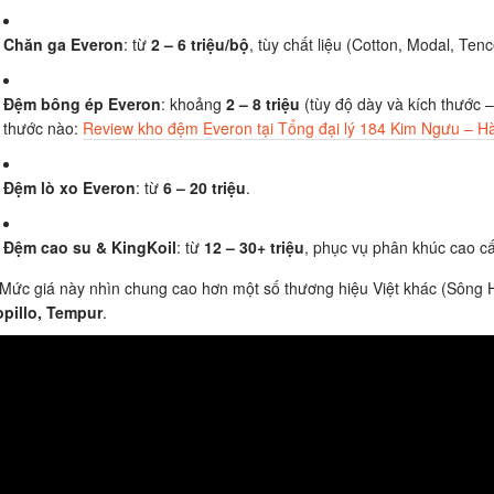
Chăn ga Everon
: từ
2 – 6 triệu/bộ
, tùy chất liệu (Cotton, Modal, Tence
Đệm bông ép Everon
: khoảng
2 – 8 triệu
(tùy độ dày và kích thước 
thước nào:
Review kho đệm Everon tại Tổng đại lý 184 Kim Ngưu – Hà
Đệm lò xo Everon
: từ
6 – 20 triệu
.
Đệm cao su & KingKoil
: từ
12 – 30+ triệu
, phục vụ phân khúc cao c
Mức giá này nhìn chung cao hơn một số thương hiệu Việt khác (Sông
pillo, Tempur
.