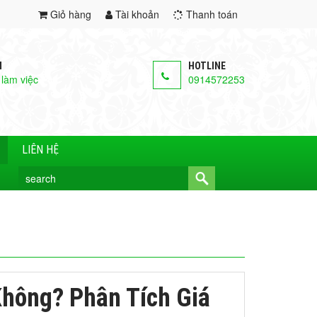
Giỏ hàng
Tài khoản
Thanh toán
M
HOTLINE
 làm việc
0914572253
LIÊN HỆ
hông? Phân Tích Giá