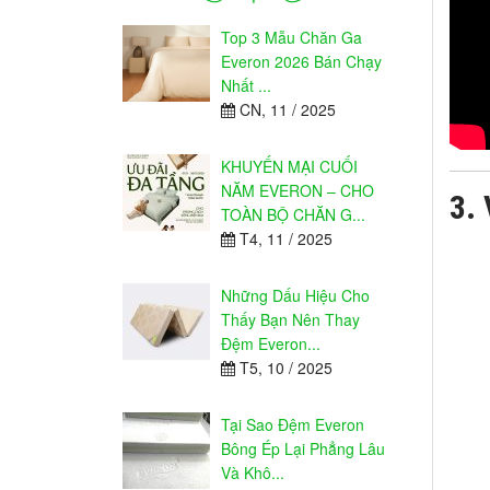
Top 3 Mẫu Chăn Ga
Everon 2026 Bán Chạy
Nhất ...
CN, 11 / 2025
KHUYẾN MẠI CUỐI
NĂM EVERON – CHO
3. 
TOÀN BỘ CHĂN G...
T4, 11 / 2025
Những Dấu Hiệu Cho
Thấy Bạn Nên Thay
Đệm Everon...
T5, 10 / 2025
Tại Sao Đệm Everon
Bông Ép Lại Phẳng Lâu
Và Khô...