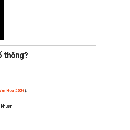
ổ thông?
u.
ơm Hoa 2026
).
g khuẩn.