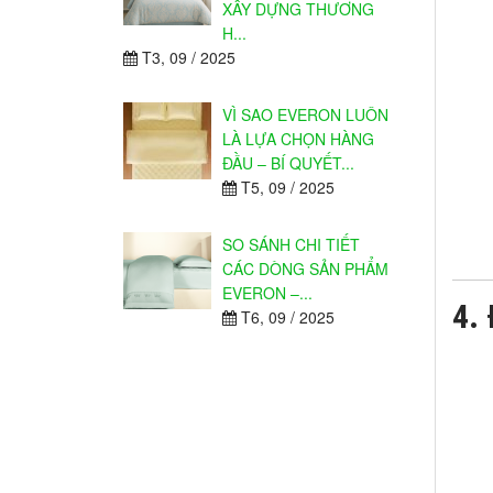
XÂY DỰNG THƯƠNG
H...
T3, 09 / 2025
VÌ SAO EVERON LUÔN
LÀ LỰA CHỌN HÀNG
ĐẦU – BÍ QUYẾT...
T5, 09 / 2025
SO SÁNH CHI TIẾT
CÁC DÒNG SẢN PHẨM
EVERON –...
4. 
T6, 09 / 2025