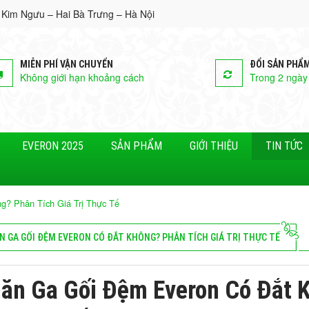
 Kim Ngưu – Hai Bà Trưng – Hà Nội
MIỄN PHÍ VẬN CHUYỂN
ĐỔI SẢN PHẨ
Không giới hạn khoảng cách
Trong 2 ngày
EVERON 2025
SẢN PHẨM
GIỚI THIỆU
TIN TỨC
? Phân Tích Giá Trị Thực Tế
N GA GỐI ĐỆM EVERON CÓ ĐẮT KHÔNG? PHÂN TÍCH GIÁ TRỊ THỰC TẾ
ăn Ga Gối Đệm Everon Có Đắt K