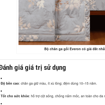
Bộ chăn ga gối Everon có giá đắt nh
Đánh giá giá trị sử dụng
Độ bền cao
: chăn ga giữ màu, ít xù lông; đệm dùng 10–15 năm.
Tốt cho sức khỏe
: hỗ trợ cột sống, chống nấm mốc, an toàn cho da