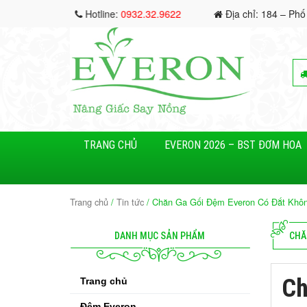
Hotline:
0932.32.9622
Địa chỉ: 184 – Phố
TRANG CHỦ
EVERON 2026 – BST ĐƠM HOA
Trang chủ
/
Tin tức
/ Chăn Ga Gối Đệm Everon Có Đắt Không
DANH MỤC SẢN PHẨM
CHĂ
Ch
Trang chủ
Đệm Everon