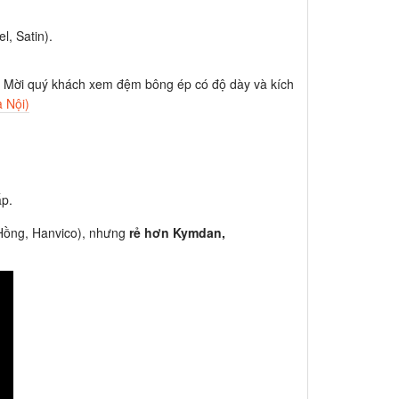
l, Satin).
– Mời quý khách xem đệm bông ép có độ dày và kích
 Nội)
ấp.
 Hồng, Hanvico), nhưng
rẻ hơn Kymdan,