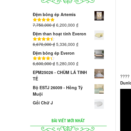
Đệm bông ép Artemis
7,750,000
₫
6,200,000
₫
5.00
trên 5
Đệm than hoạt tính Everon
6,670,000
₫
5,336,000
₫
4.40
trên 5
Đệm bông ép Everon
6,600,000
₫
5,280,000
₫
4.33
trên 5
EPM25026 - CHÙM LÁ TINH
???? 
TẾ
Dunlo
Bộ ESTJ 26009 - Hồng Tỷ
Muội
Gối Chữ J
BÀI VIẾT MỚI NHẤT