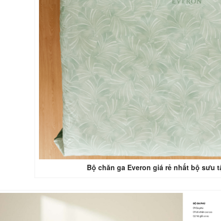
Bộ chăn ga Everon giá rẻ nhất bộ sưu 