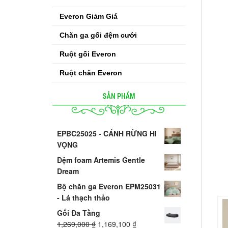
Everon Giảm Giá
Chăn ga gối đệm cưới
Ruột gối Everon
Ruột chăn Everon
SẢN PHẨM
EPBC25025 - CÁNH RỪNG HI
VỌNG
Đệm foam Artemis Gentle
Dream
Bộ chăn ga Everon EPM25031
- Lá thạch thảo
Gối Đa Tầng
1,269,000
₫
1,169,100
₫